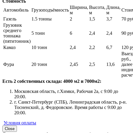
Стоимость
Ширина,
Высота,
Длина,
Автомобиль
Грузоподъёмность
Стои
м
м
м
Газель
1.5 тонны
2
1,5
3,7
70 руб
Грузовик
среднего
5 тонн
6
2,4
2,4
90 руб
тоннажа
(пятитонник)
Камаз
10 тонн
2,4
2,2
6,7
120 ру
Выезд
руб.,
Фура
20 тонн
2,45
2,5
13,6
далее
инди
расче
Есть 2 собственных склада: 4000 м2 и 7000м2:
Московская область, г.Химки, Рабочая 2а, с 9:00 до
20:00.
г. Санкт-Петербург (СПБ), Ленинградская область, р-н.
Тосненский, д. Федоровское. Время работы с 9:00 до
20:00.
Условия оплаты
Close