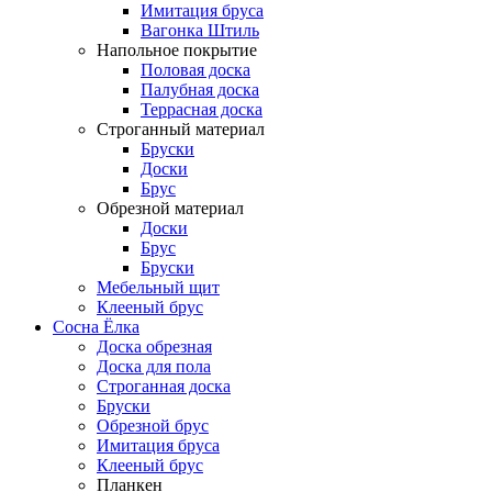
Имитация бруса
Вагонка Штиль
Напольное покрытие
Половая доска
Палубная доска
Террасная доска
Строганный материал
Бруски
Доски
Брус
Обрезной материал
Доски
Брус
Бруски
Мебельный щит
Клееный брус
Сосна Ёлка
Доска обрезная
Доска для пола
Строганная доска
Бруски
Обрезной брус
Имитация бруса
Клееный брус
Планкен