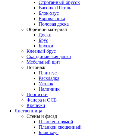
Строганный брусок
Вагонка Штиль
Блок-хаус
Евровагонка
Половая доска
Обрезной материал
Доски
Брус
Бруски
Клееный брус
Скандинавская доска
Мебельный щит
Погонаж
Плинтус
Раскладка
Уголок
Наличник
Пропитки
Фанера и ОСБ
Крепежи
Лиственница
Стены и фасад
Планкен прямой
Планкен скошенный
Блок хаус