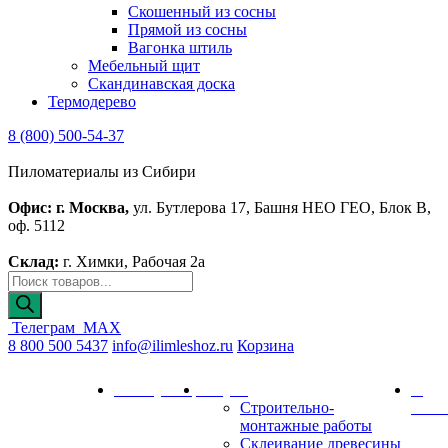
Скошенный из сосны
Прямой из сосны
Вагонка штиль
Мебельный щит
Скандинавская доска
Термодерево
8 (800) 500-54-37
Пиломатериалы из Сибири
Офис: г. Москва,
ул. Бутлерова 17, Башня НЕО ГЕО, Блок В,
оф. 5112
Склад:
г. Химки, Рабочая 2а
Телеграм
MAX
8 800 500 5437
info@ilimleshoz.ru
Корзина
Каталог
Калькулятор
Услуги
О
Строительно-
комп
монтажные работы
Склеивание древесины