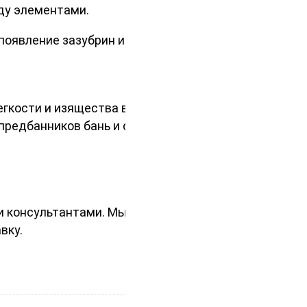
ду элементами.
появление зазубрин и дефектов.
легкости и изящества вашему
предбанников бань и саун,
и консультантами. Мы
вку.