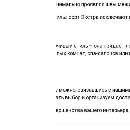
 ровно и монолитно, минимально проявляя швы меж
ерхности вагонки «Штиль» сорт Экстра исключают 
енит простоту и ненавязчивый стиль – она придаст 
риал для облицовки жилых комнат, спа-салонов или 
нной вагонки, купитьеё можно, связавшись с нашим
укте, помогаем сделать выбор и организуем доста
гонку «Штиль» для совершенства вашего интерьера.