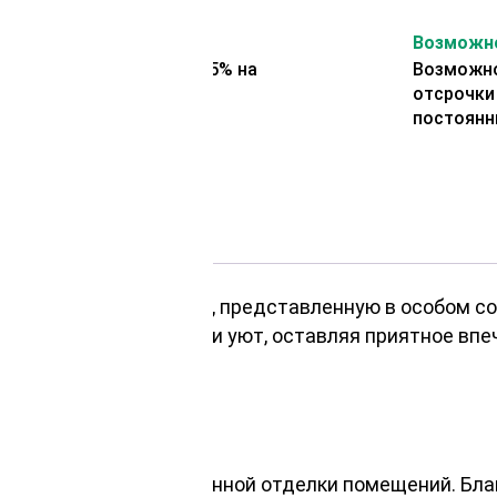
На второй заказ
Возможно
Представляем скидку 5% на
Возможно
второй заказ
отсрочки
постоянн
ыбрав вагонку «Штиль», представленную в особом со
му пространству тепло и уют, оставляя приятное вп
ходящие для качественной отделки помещений. Бла