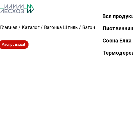
Вся продук
Закрыть
Главная
/
Каталог
/
Вагонка Штиль
/
Вагонка Штиль из сос
Лиственни
Сосна Ёлка
Распродажа!
Термодере