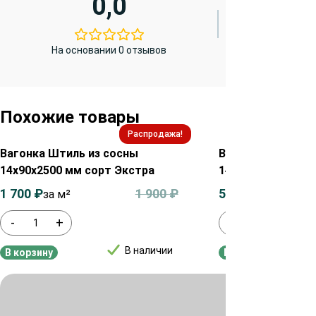
0,0
На основании 0 отзывов
Похожие товары
Распродажа!
Вагонка Штиль из сосны
Вагонка Штиль и
14х90х2500 мм сорт Экстра
14х90х2000 мм с
1 700
₽
1 900
₽
550
₽
за м²
за м²
-
+
-
+
В наличии
В корзину
В корзину