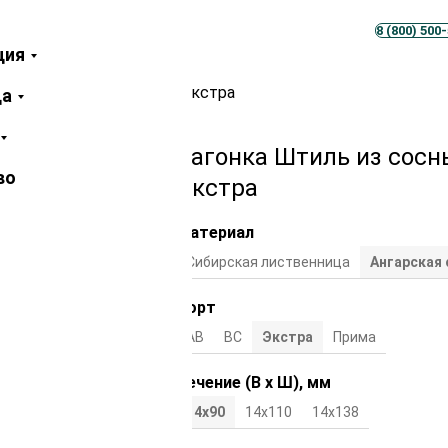
Телеграм
MAX
8 (800) 500
ция
ны 14х90х3000 мм сорт Экстра
ца
Вагонка Штиль из сосн
во
Экстра
Материал
Сибирская лиственница
Ангарская 
Сорт
АВ
ВС
Экстра
Прима
Сечение (В х Ш), мм
14х90
14х110
14x138