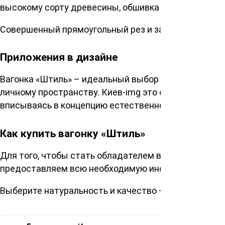
высокому сорту древесины, обшивка стен выглядит
Совершенный прямоугольный рез и заглаженные пов
Приложения в дизайне
Вагонка «Штиль» – идеальный выбор для тех, кто ц
личному пространству. Киев-img это отличный мате
вписываясь в концепцию естественного интерьера.
Как купить вагонку «Штиль»
Для того, чтобы стать обладателем высококачестве
предоставляем всю необходимую информацию о прод
Выберите натуральность и качество – выбирайте ва