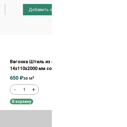
Добавить отзыв
Распродажа!
Вагонка Штиль из сосны
14х110х2000 мм сорт ВС
650
₽
850
₽
за м²
-
+
В наличии
В корзину