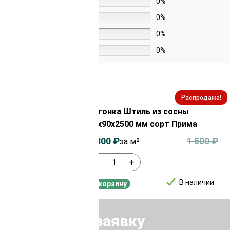
4 звезды
0%
3 звезды
0%
2 звезды
0%
1 звезда
0%
Распродажа!
Распродажа!
з сосны
Вагонка Штиль из сосны
орт ВС
14х90х2500 мм сорт Прима
600
₽
1 300
₽
1 500
₽
за м²
-
+
В наличии
В наличии
В корзину
Отправить заявку