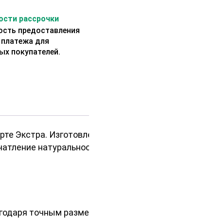
сти рассрочки
сть предоставления
 платежа для
ых покупателей.
рте Экстра. Изготовленная из
ечатление натуральности и истинной
годаря точным размерам и