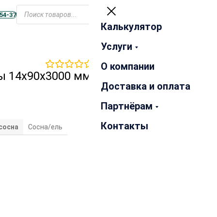
Открыть
меню
-54-37
Калькулятор
Закрыть
Услуги
0
отзывов
О компании
ы 14х90х3000 мм сорт
Доставка и оплата
Партнёрам
Контакты
сосна
Сосна/ель