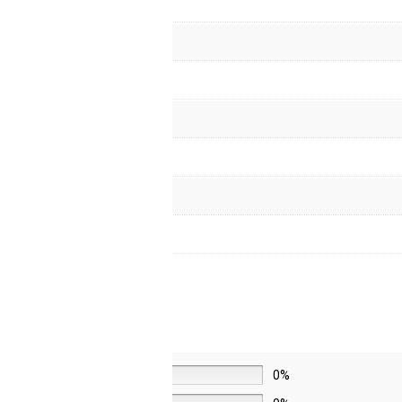
5 звёзд
0%