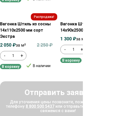
Распродажа!
Распродажа!
Вагонка Штиль из сосны
Вагонка Штиль из сосны
14х110х2500 мм сорт
14х90х2500 мм сорт Прима
Экстра
1 300
₽
1 500
₽
за м²
2 050
₽
2 250
₽
за м²
-
+
-
+
В наличии
В корзину
В наличии
В корзину
Отправить заявку
Для уточнения цены позвоните, пожалуйста, по
телефону
8 800 500 5437
или отправьте заявку, и мы
свяжемся с вами!