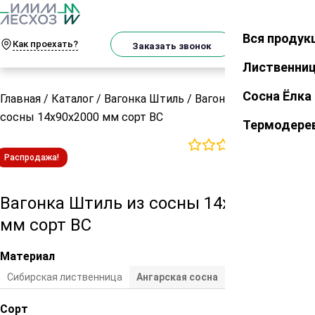
О
Телеграм
MAX
м
Вся продук
Закрыть
Как проехать?
Корзин
Заказать звонок
Лиственни
Сосна Ёлка
Главная
/
Каталог
/
Вагонка Штиль
/
Вагонка Штиль из
сосны 14х90х2000 мм сорт ВС
Термодере
0
отзывов
Распродажа!
Вагонка Штиль из сосны 14х90х2000
мм сорт ВС
Материал
Сибирская лиственница
Ангарская сосна
Сосна/ель
Сорт