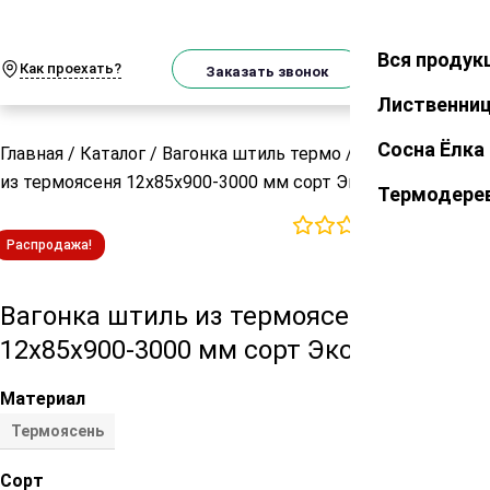
О
Телеграм
MAX
м
Вся продук
Закрыть
Как проехать?
Корзин
Заказать звонок
Лиственни
Сосна Ёлка
Главная
/
Каталог
/
Вагонка штиль термо
/
Вагонка штиль
из термоясеня 12х85х900-3000 мм сорт Экстра
Термодере
0
отзывов
Распродажа!
Вагонка штиль из термоясеня
12х85х900-3000 мм сорт Экстра
Материал
Термоясень
Сорт