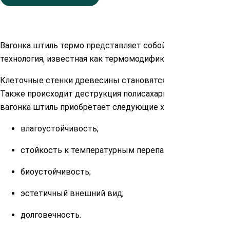
Вагонка штиль термо представляет собой уникальный ма
технология, известная как термомодификация, позволяет
Клеточные стенки древесины становятся более плотно ул
Также происходит деструкция полисахаридов, составляю
вагонка штиль приобретает следующие характеристики в
влагоустойчивость;
стойкость к температурным перепадам;
биоустойчивость;
эстетичный внешний вид;
долговечность.