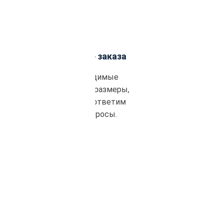
Подтверждение заказа
Уточним необходимые
материалы, объем, размеры,
сроки поставки и ответим
на все ваши вопросы.