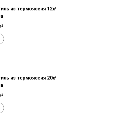
Распродажа!
иль из термоясеня 12х95х900-3000 мм
ра
7 400
₽
м²
+
В наличии
Распродажа!
иль из термоясеня 20х90х900-3000 мм
ра
8 000
₽
м²
+
В наличии