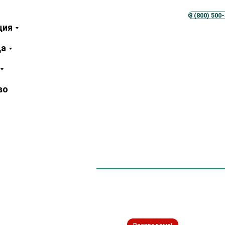
Телеграм
MAX
8 (800) 500
ция
ца
во