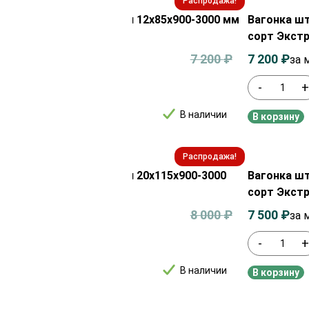
Распродажа!
ка штиль из термоясеня 12х85х900-3000 мм
Вагонка шт
 Экстра
сорт Экст
0
₽
7 200
₽
7 200
₽
за м²
за 
+
-
В наличии
рзину
В корзину
Распродажа!
ка штиль из термоясеня 20х115х900-3000
Вагонка шт
орт Экстра
сорт Экст
0
₽
8 000
₽
7 500
₽
за м²
за 
+
-
В наличии
рзину
В корзину