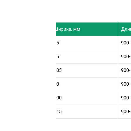
ы
та, мм
Ширина, мм
Длин
85
900
95
900
105
900
90
900
100
900
115
900