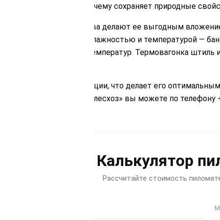
ой обработке, благодаря чему сохраняет природные свой
евесины, ее преимущества делают ее выгодным вложение
 помещений с высокой влажностью и температурой — бань
трафиолету и перепадам температур. Термовагонка штиль 
й.
тся в процессе эксплуатации, что делает его оптимальны
 штиль в компании «Илимлесхоз» вы можете по телефону +
Калькулятор пи
Рассчитайте стоимость пиломате
Тип
М