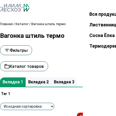
Вся продук
Закрыть
Главная
/
Каталог
/
Вагонка штиль термо
Лиственни
Вагонка штиль термо
Сосна Ёлка
Термодере
Фильтры
Каталог товаров
Вкладка 1
Вкладка 2
Вкладка 3
Тег 1