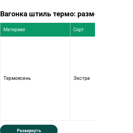
Вагонка штиль термо: размеры и цен
Материал
Сорт
Высо
12
Термоясень
Экстра
20
Развернуть