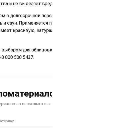
ства и не выделяет вредных веществ.
м в долгосрочной перспективе.
 и саун. Применяется при отделке
имеет красивую, натуральную текстуру
м выбором для облицовки как
8 800 500 5437.
ломатериалов
риалов за несколько шагов
атериал