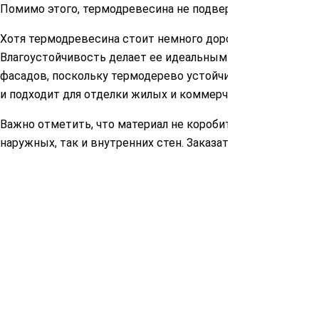
Помимо этого, термодревесина не подвергается химическ
Хотя термодревесина стоит немного дороже обычной др
Влагоустойчивость делает ее идеальным материалом для
фасадов, поскольку термодерево устойчиво к влаге, уль
и подходит для отделки жилых и коммерческих помещени
Важно отметить, что материал не коробится и не трескае
наружных, так и внутренних стен. Заказать термовагонку