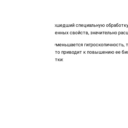
териал для облицовки, прошедший специальную обработку
 придать древесине ряд ценных свойств, значительно ра
оженными, за счет чего уменьшается гигроскопичность, т
щих основу древесины, что приводит к повышению ее би
 результате термообработки: