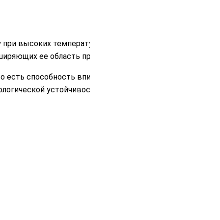
 при высоких температурах. Эта
сширяющих ее область применения.
о есть способность впитывать влагу.
ологической устойчивости. Также