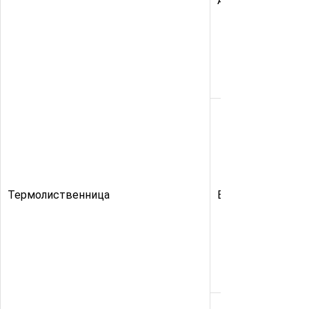
АВ
Термолиственница
ВС