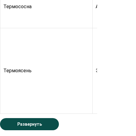
Термососна
АВ
Термоясень
Экстра
Развернуть