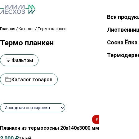
Вся продук
Закрыть
Главная
/
Каталог
/
Термо планкен
Лиственни
Термо планкен
Сосна Ёлка
Термодере
Фильтры
Каталог товаров
Распродажа!
Планкен из термососны 20х140х3000 мм сорт АВ
Планк
2 000
₽
2 150
₽
1 70
за м²