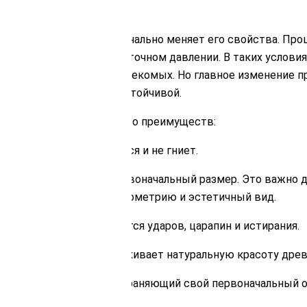
работку, которая кардинально меняет его свойства. Про
дусов Цельсия при избыточном давлении. В таких условия
я среда для грибков и насекомых. Но главное изменение п
я ее более плотной и устойчивой.
термодревесине множество преимуществ:
збухает, не деформируется и не гниет.
ации, сохраняя свой первоначальный размер. Это важно д
арантирует идеальную геометрию и эстетичный вид.
нные нагрузки, не боится ударов, царапин и истирания.
екстурой, которая подчеркивает натуральную красоту дре
ный, глубокий цвет, сохраняющий свой первоначальный о