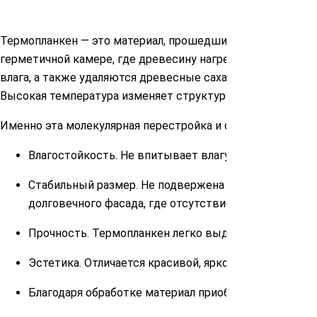
Термопланкен — это материал, прошедший специальную об
герметичной камере, где древесину нагревают до 190 гра
влага, а также удаляются древесные сахара — питательна
Высокая температура изменяет структуру древесины, дела
Именно эта молекулярная перестройка и обеспечивает 
Влагостойкость. Не впитывает влагу, а, значит, не ра
Стабильный размер. Не подвержена усадке и деформ
долговечного фасада, где отсутствие деформации г
Прочность. Термопланкен легко выдерживает повыше
Эстетика. Отличается красивой, ярко выраженной т
Благодаря обработке материал приобретает насыщен