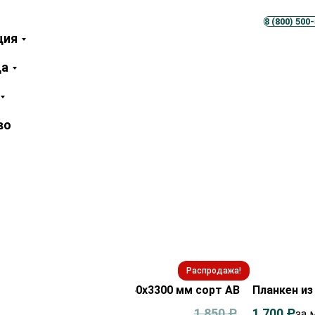
Телеграм
MAX
8 (800) 500
ция
ца
во
Распродажа!
ен из термососны 20х140х3300 мм сорт АВ
Планкен из
0
₽
1 850
₽
1 700
₽
за м²
за 