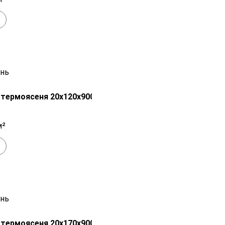
+
В наличии
Распродажа!
 термоясеня 20х120х900-3000 мм сорт
7 100
₽
м²
+
В наличии
Распродажа!
 термоясеня 20х170х900-3000 мм сорт