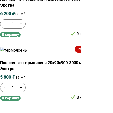
Экстра
Экст
6 200
₽
6 800
₽
6 40
за м²
-
+
-
В наличии
В корзину
В ко
Распродажа!
План
20х12
Планкен из термоясеня 20х90х900-3000 мм сорт
Экстра
4 20
5 800
₽
6 100
₽
за м²
-
+
-
В наличии
В корзину
В ко