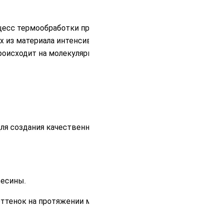
цесс термообработки происходит в
х из материала интенсивно испаряется
роисходит на молекулярном уровне.
ля создания качественного и
весины.
ттенок на протяжении многих лет.