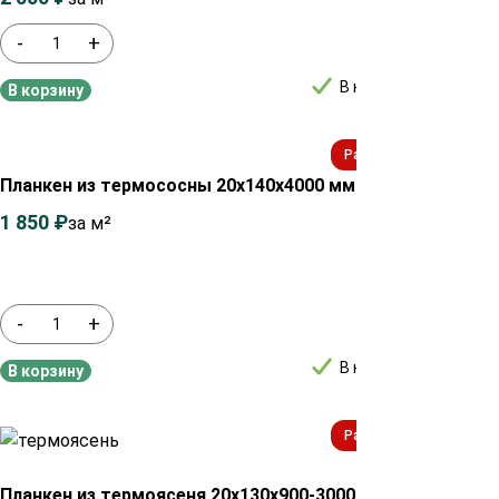
-
+
-
В наличии
В корзину
В ко
Распродажа!
Планкен из термососны 20х140х4000 мм сорт АВ
Планк
1 850
₽
2 050
₽
за м²
Экст
6 70
-
+
-
В наличии
В корзину
В ко
Распродажа!
Планкен из термоясеня 20х130х900-3000 мм сорт
Планк