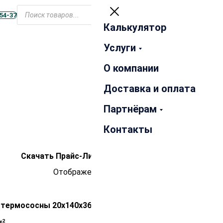
Открыть
Поиск
меню
-54-37
товаров
Калькулятор
Закрыть
Услуги
О компании
Доставка и оплата
Партнёрам
Контакты
Скачать Прайс-Лист Август 2026
Отображение 1–12 из 100
Распродажа!
 термососны 20х140х3600 мм сорт АВ
1 850
₽
м²