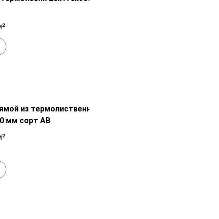
7 800
₽
м²
+
В наличии
Распродажа!
рямой из термолиственницы
0 мм сорт АВ
2 050
₽
м²
+
В наличии