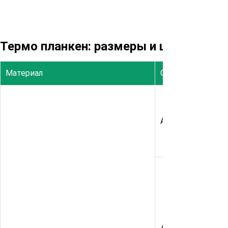
Термо планкен: размеры и цены
Материал
Сорт
А