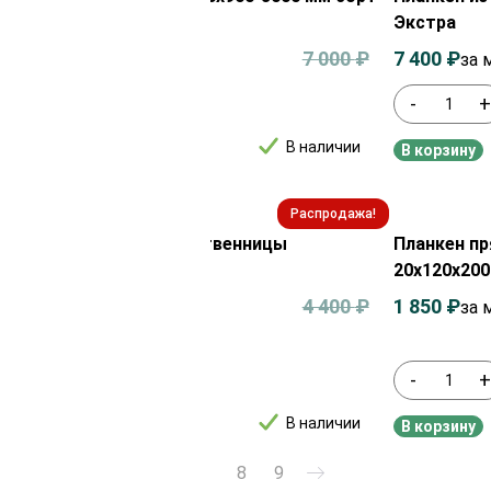
ра
Экстра
0
₽
7 000
₽
7 400
₽
за м²
за 
+
-
В наличии
рзину
В корзину
Распродажа!
кен прямой из термолиственницы
Планкен п
0х2000 мм сорт А
20х120х200
0
₽
4 400
₽
1 850
₽
за м²
за 
+
-
В наличии
рзину
В корзину
1
2
3
4
…
7
8
9