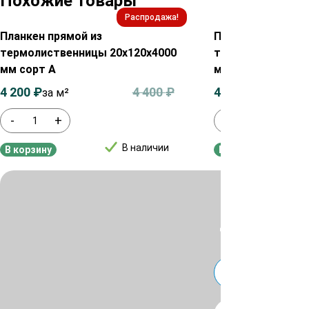
Похожие товары
Распродажа!
Планкен прямой из
Планкен прямой 
термолиственницы 20х120х4000
термолиственниц
мм сорт А
мм сорт А
4 200
₽
4 400
₽
4 200
₽
за м²
за м²
-
+
-
+
В наличии
В корзину
В корзину
Для уточнения ц
или
Telegra