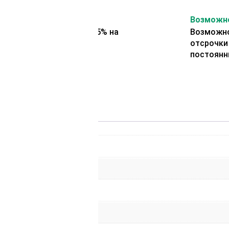
На второй заказ
Возможно
Представляем скидку 5% на
Возможно
второй заказ
отсрочки
постоянн