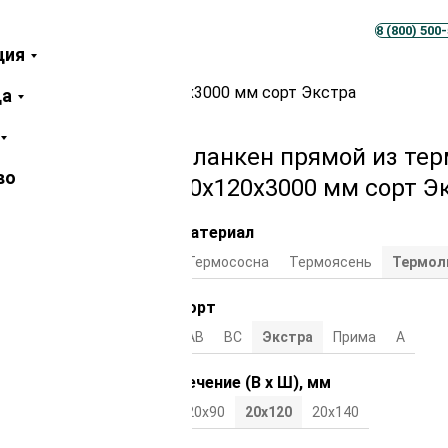
Телеграм
MAX
8 (800) 500
ция
ермолиственницы 20х120х3000 мм сорт Экстра
ца
Планкен прямой из те
во
20х120х3000 мм сорт Э
Материал
Термососна
Термоясень
Термол
Сорт
АВ
ВС
Экстра
Прима
А
Сечение (В х Ш), мм
20х90
20х120
20х140