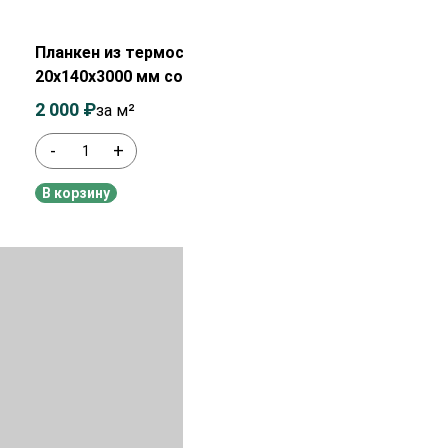
Распродажа!
Планкен из термососны
20х140х3000 мм сорт АВ
2 000
₽
2 150
₽
за м²
-
+
В наличии
В корзину