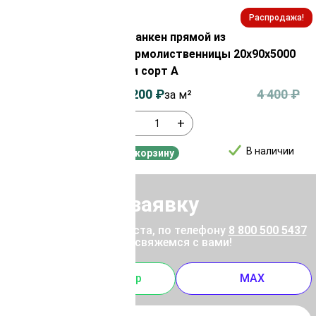
Распродажа!
Распродажа!
из
Планкен прямой из
ы 20х90х6000
термолиственницы 20х90х5000
мм сорт А
4 400
₽
4 200
₽
4 400
₽
за м²
-
+
В наличии
В наличии
В корзину
Отправить заявку
ены позвоните, пожалуйста, по телефону
8 800 500 5437
 отправьте заявку, и мы свяжемся с вами!
m
Whatsapp
MAX