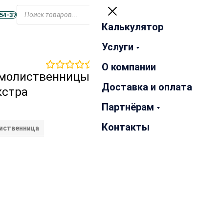
Открыть
меню
-54-37
Калькулятор
Закрыть
Услуги
0
отзывов
О компании
рмолиственницы
Доставка и оплата
кстра
Партнёрам
Контакты
иственница