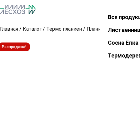
Вся продук
Закрыть
Главная
/
Каталог
/
Термо планкен
/
Планкен прямой из т
Лиственни
Сосна Ёлка
Распродажа!
Термодере