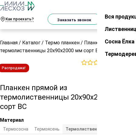
О
Телеграм
MAX
м
Вся продук
Закрыть
Как проехать?
Корзин
Заказать звонок
Лиственни
Сосна Ёлка
Главная
/
Каталог
/
Термо планкен
/
Планкен прямой из
термолиственницы 20х90х2000 мм сорт ВС
Термодере
0
отзывов
Распродажа!
Планкен прямой из
термолиственницы 20х90х2000 мм
сорт ВС
Материал
Термососна
Термоясень
Термолиственница