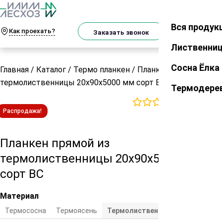
О
Телеграм
MAX
м
Вся продук
Закрыть
Как проехать?
Корзин
Заказать звонок
Лиственни
Сосна Ёлка
Главная
/
Каталог
/
Термо планкен
/
Планкен прямой из
термолиственницы 20х90х5000 мм сорт ВС
Термодере
0
отзывов
Распродажа!
Планкен прямой из
термолиственницы 20х90х5000 мм
сорт ВС
Материал
Термососна
Термоясень
Термолиственница