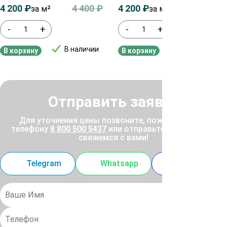
4 200
₽
4 400
₽
4 200
₽
4 400
₽
за м²
за м²
-
+
-
+
В наличии
В наличии
В корзину
В корзину
Отправить заявку
Для уточнения цены позвоните, пожалуйста, по
телефону
8 800 500 5437
или отправьте заявку, и мы
свяжемся с вами!
Telegram
Whatsapp
MAX