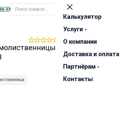
Открыть
меню
-54-37
Калькулятор
Закрыть
Услуги
0
отзывов
О компании
рмолиственницы
Доставка и оплата
В
Партнёрам
Контакты
иственница