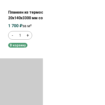
Распродажа!
Планкен из термососны
20х140х3300 мм сорт АВ
1 700
₽
1 850
₽
за м²
-
+
В наличии
В корзину