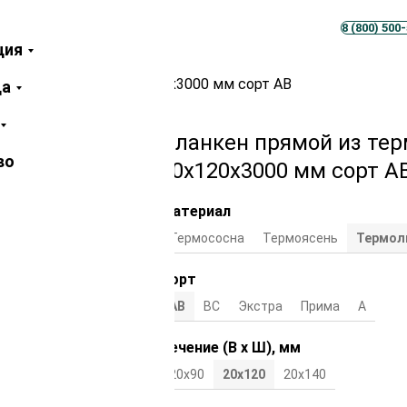
Телеграм
MAX
8 (800) 500
ция
ермолиственницы 20х120х3000 мм сорт АВ
ца
Планкен прямой из те
во
20х120х3000 мм сорт А
Материал
Термососна
Термоясень
Термол
Сорт
АВ
ВС
Экстра
Прима
А
Сечение (В х Ш), мм
20х90
20х120
20х140