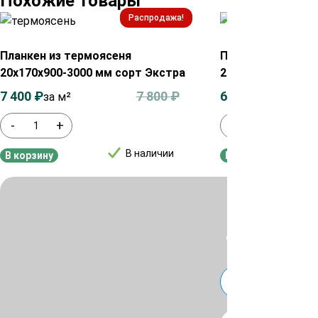
Похожие товары
Распродажа!
Планкен из термоясеня
Планкен из терм
20х170х900-3000 мм сорт Экстра
20х100х900-3000
7 400
₽
7 800
₽
6 700
₽
за м²
за м²
-
+
-
+
В наличии
В корзину
В корзину
Для уточнения ц
или
Telegra