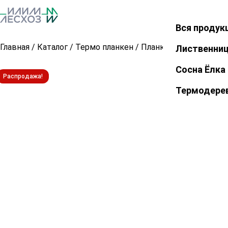
Вся продук
Закрыть
Главная
/
Каталог
/
Термо планкен
/
Планкен прямой из т
Лиственни
Сосна Ёлка
Распродажа!
Термодере