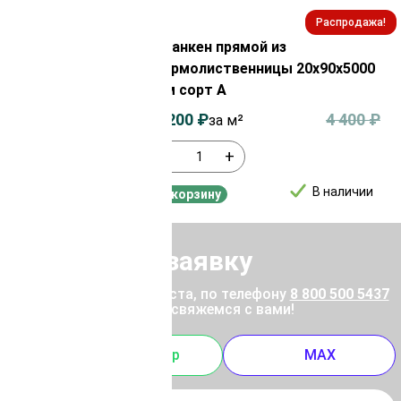
Распродажа!
Распродажа!
Планкен прямой из
термолиственницы 20х90х5000
оясеня
мм сорт А
 мм сорт Экстра
4 200
₽
4 400
₽
7 100
₽
за м²
-
+
В наличии
В наличии
В корзину
Отправить заявку
ены позвоните, пожалуйста, по телефону
8 800 500 5437
 отправьте заявку, и мы свяжемся с вами!
m
Whatsapp
MAX