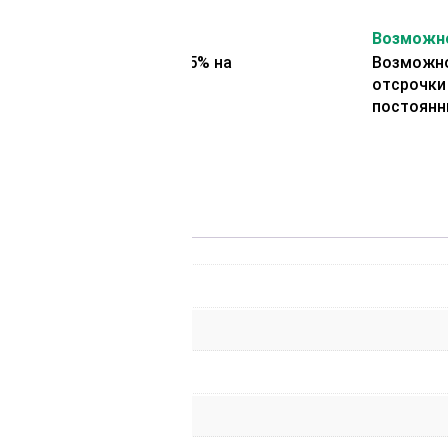
На второй заказ
Возможно
Представляем скидку 5% на
Возможно
второй заказ
отсрочки
постоянн