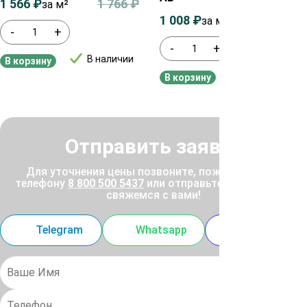
1 566
₽
1 766
₽
за м²
1 008
₽
1 200
₽
за м²
-
+
-
+
В наличии
В корзину
В наличии
В корзину
Отправить заявку
Для уточнения цены позвоните, пожалуйста, по
телефону
8 800 500 5437
или отправьте заявку, и мы
свяжемся с вами!
Telegram
Whatsapp
MAX