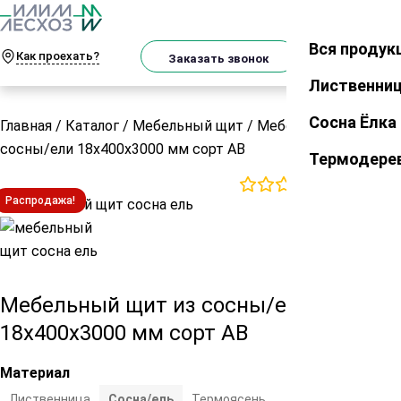
О
Телеграм
MAX
м
Вся продук
Закрыть
Как проехать?
Корзин
Заказать звонок
Лиственни
Сосна Ёлка
Главная
/
Каталог
/
Мебельный щит
/
Мебельный щит из
сосны/ели 18х400х3000 мм сорт АВ
Термодере
0
отзывов
Распродажа!
Мебельный щит из сосны/ели
18х400х3000 мм сорт АВ
Материал
Лиственница
Сосна/ель
Термоясень