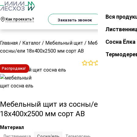
О
Телеграм
MAX
м
Вся продук
Закрыть
Как проехать?
Корзин
Заказать звонок
Лиственни
Сосна Ёлка
Главная
/
Каталог
/
Мебельный щит
/
Мебельный щит из
сосны/ели 18х400х2500 мм сорт АВ
Термодере
0
отзывов
Распродажа!
Мебельный щит из сосны/ели
18х400х2500 мм сорт АВ
Материал
Лиственница
Сосна/ель
Термоясень