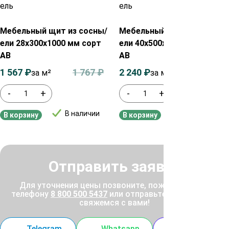
Мебельный щит из сосны/
Мебельный щит из сосны/
ели 28х300х1000 мм сорт
ели 40х500х1000 мм сорт
АВ
АВ
1 567
₽
1 767
₽
2 240
₽
2 440
₽
за м²
за м²
-
+
-
+
В наличии
В наличии
В корзину
В корзину
Отправить заявку
Для уточнения цены позвоните, пожалуйста, по
телефону
8 800 500 5437
или отправьте заявку, и мы
свяжемся с вами!
Telegram
Whatsapp
MAX