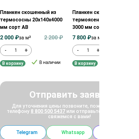
Планкен скошенный из
Планкен скошенный из
термососны 20х140х4000
термоясеня 20х170х900-
мм сорт АВ
3000 мм сорт Экстра
2 000
₽
2 200
₽
7 800
₽
8 000
₽
за м²
за м²
-
+
-
+
В наличии
В наличии
В корзину
В корзину
Отправить заявку
Для уточнения цены позвоните, пожалуйста, по
телефону
8 800 500 5437
или отправьте заявку, и мы
свяжемся с вами!
Telegram
Whatsapp
MAX