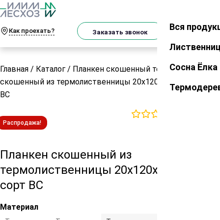
О
Телеграм
MAX
м
Вся продук
Закрыть
Как проехать?
Корзин
Заказать звонок
Лиственни
Сосна Ёлка
Главная
/
Каталог
/
Планкен скошенный термо
/
Планкен
скошенный из термолиственницы 20х120х6000 мм сорт
Термодере
ВС
0
отзывов
Распродажа!
Планкен скошенный из
термолиственницы 20х120х6000 мм
сорт ВС
Материал