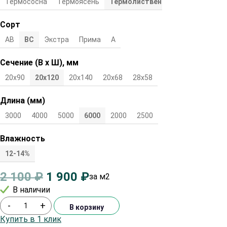
Термососна
Термоясень
Термолиственница
Сорт
АВ
ВС
Экстра
Прима
А
Сечение (В х Ш), мм
20х90
20х120
20х140
20х68
28х58
Длина (мм)
3000
4000
5000
6000
2000
2500
Влажность
12-14%
2 100
₽
1 900
₽
за м2
В наличии
-
+
В корзину
Купить в 1 клик