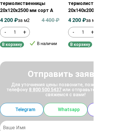
термолиственницы
термолиственницы
20х120х2500 мм сорт А
20х140х2000 мм сорт А
4 200
₽
4 400
₽
4 200
₽
4 400
₽
за м2
за м²
-
+
-
+
В наличии
В наличии
В корзину
В корзину
Отправить заявку
Для уточнения цены позвоните, пожалуйста, по
телефону
8 800 500 5437
или отправьте заявку, и мы
свяжемся с вами!
Telegram
Whatsapp
MAX