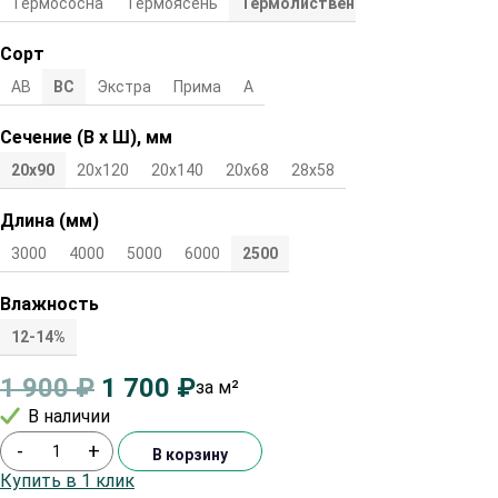
Термососна
Термоясень
Термолиственница
Сорт
АВ
ВС
Экстра
Прима
А
Сечение (В х Ш), мм
20х90
20х120
20х140
20х68
28х58
Длина (мм)
3000
4000
5000
6000
2500
Влажность
12-14%
1 900
₽
1 700
₽
за м²
В наличии
-
+
В корзину
Купить в 1 клик