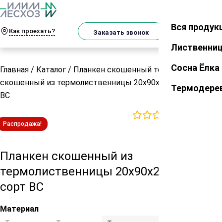
О
Телеграм
MAX
м
Вся продук
Закрыть
Как проехать?
Корзин
Заказать звонок
Лиственни
Сосна Ёлка
Главная
/
Каталог
/
Планкен скошенный термо
/
Планкен
скошенный из термолиственницы 20х90х2500 мм сорт
Термодере
ВС
0
отзывов
Распродажа!
Планкен скошенный из
термолиственницы 20х90х2500 мм
сорт ВС
Материал