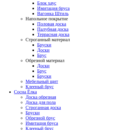
Блок хаус
Имитация бруса
Вагонка Штиль
Напольное покрытие
Половая доска
Палубная доска
Террасная доска
Строганный материал
Бруски
Доски
Брус
Обрезной материал
Доски
Брус
Бруски
Мебельный щит
Клееный брус
Сосна Ёлка
Доска обрезная
Доска для пола
Строганная доска
Бруски
Обрезной брус
Имитация бруса
Клееный брус