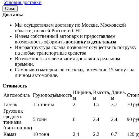
Условия доставки
Close
Доставка
Мы осуществляем доставку по Москве, Московской
области, по всей России и СНГ.
Имеем собственный автопарк и предоставляем
возможность оформить
доставку в день заказа
.
Инфраструктура склада позволяет осуществить погрузку
на любые транспортные средства
Возможность отслеживания доставки в реальном
времени.
Самовывоз материалов со склада в течение 15 минут на
личном автомобиле.
Стоимость
Ширина,
Высота,
Длина,
Автомобиль
Грузоподъёмность
Стои
м
м
м
Газель
1.5 тонны
2
1,5
3,7
70 руб
Грузовик
среднего
5 тонн
6
2,4
2,4
90 руб
тоннажа
(пятитонник)
Камаз
10 тонн
2,4
2,2
6,7
120 ру