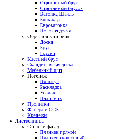
Строганный брус
Строганный брусок
Вагонка Штиль
Блок-хаус
Евровагонка
Половая доска
Обрезной материал
Доски
Брус
Бруски
Клееный брус
Скандинавская доска
Мебельный щит
Погонаж
Плинтус
Раскладка
Уголок
Наличник
Пропитки
Фанера и ОСБ
Крепежи
Лиственница
Стены и фасад
Планкен прямой
Планкен скошенный