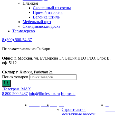
Планкен
Скошенный из сосны
Прямой из сосны
Вагонка штиль
Мебельный щит
Скандинавская доска
Термодерево
8 (800) 500-54-37
Пиломатериалы из Сибири
Офис: г. Москва,
ул. Бутлерова 17, Башня НЕО ГЕО, Блок В,
оф. 5112
Склад:
г. Химки, Рабочая 2а
Поиск товаров
Телеграм
MAX
8 800 500 5437
info@ilimleshoz.ru
Корзина
Каталог
Калькулятор
Услуги
О
Строительно-
комп
монтажные работы