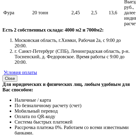
Выезд
руб.,
Фура
20 тонн
2,45
2,5
13,6
далее
инди
расче
Есть 2 собственных склада: 4000 м2 и 7000м2:
Московская область, г.Химки, Рабочая 2а, с 9:00 до
20:00.
г. Санкт-Петербург (СПБ), Ленинградская область, р-н.
Тосненский, д. Федоровское. Время работы с 9:00 до
20:00.
Условия оплаты
Close
Для юридических и физических лиц, любым удобным для
Вас способом:
Наличные / карта
По безналичному расчету (счет)
Мобильный перевод
Оплата по QR-коду
Система быстрых платежей
Рассрочка платежа 0%. Работаем со всеми известными
банками.