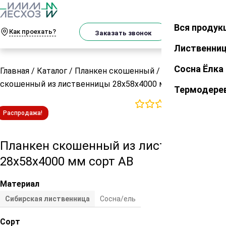
О
Телеграм
MAX
м
Вся продук
Закрыть
Как проехать?
Корзин
Заказать звонок
Лиственни
Сосна Ёлка
Главная
/
Каталог
/
Планкен скошенный
/
Планкен
скошенный из лиственницы 28х58х4000 мм сорт АВ
Термодере
0
отзывов
Распродажа!
Планкен скошенный из лиственницы
28х58х4000 мм сорт АВ
Материал
Сибирская лиственница
Сосна/ель
Сорт