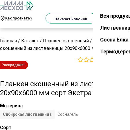
О
Телеграм
MAX
м
Вся продук
Закрыть
Как проехать?
Корзин
Заказать звонок
Лиственни
Сосна Ёлка
Главная
/
Каталог
/
Планкен скошенный
/
Планкен
скошенный из лиственницы 20х90х6000 мм сорт Экстра
Термодере
0
отзывов
Распродажа!
Планкен скошенный из лиственницы
20х90х6000 мм сорт Экстра
Материал
Сибирская лиственница
Сосна/ель
Сорт