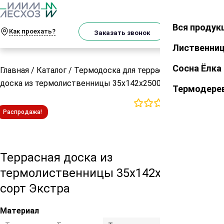
О
Телеграм
MAX
м
Вся продук
Закрыть
Как проехать?
Корзин
Заказать звонок
Лиственни
Сосна Ёлка
Главная
/
Каталог
/
Термодоска для террасы
/
Террасная
доска из термолиственницы 35х142х2500 мм сорт Экстра
Термодере
0
отзывов
Распродажа!
Террасная доска из
термолиственницы 35х142х2500 мм
сорт Экстра
Материал