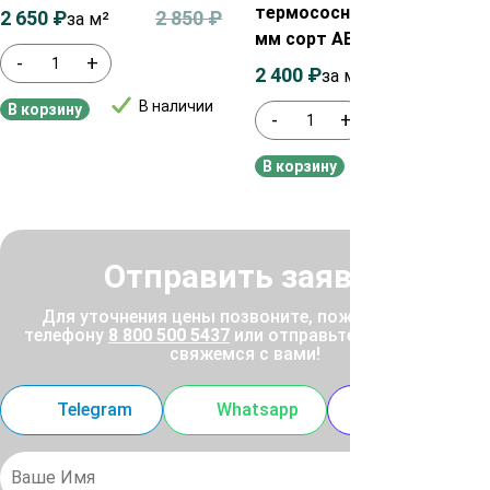
термососны 30х140х3600
2 650
₽
2 850
₽
за м²
мм сорт АВ
-
+
2 400
₽
2 700
₽
за м²
В наличии
В корзину
-
+
В наличии
В корзину
Отправить заявку
Для уточнения цены позвоните, пожалуйста, по
телефону
8 800 500 5437
или отправьте заявку, и мы
свяжемся с вами!
Telegram
Whatsapp
MAX