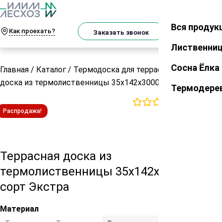
О
Телеграм
MAX
м
Вся продук
Закрыть
Как проехать?
Корзин
Заказать звонок
Лиственни
Сосна Ёлка
Главная
/
Каталог
/
Термодоска для террасы
/
Террасная
доска из термолиственницы 35х142х3000 мм сорт Экстра
Термодере
0
отзывов
Распродажа!
Террасная доска из
термолиственницы 35х142х3000 мм
сорт Экстра
Материал