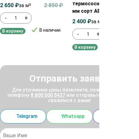
термососны 30х140х3300
2 650
₽
2 850
₽
за м²
мм сорт АВ
-
+
2 400
₽
2 700
₽
за м²
В наличии
В корзину
-
+
В наличии
В корзину
Отправить заявку
Для уточнения цены позвоните, пожалуйста, по
телефону
8 800 500 5437
или отправьте заявку, и мы
свяжемся с вами!
Telegram
Whatsapp
MAX