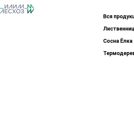
Вся продук
Закрыть
Лиственни
Сосна Ёлка
Термодере