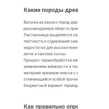
Какие породы древесины наи
Вагонка из разных пород дерева отличается 
рекомендуемой области применения.
Лиственница выделяется своей естественной
плотности и содержания смол. Сосна и ель —
недостаток для высокотемпературных зон (п
легче и светлее сосны.
Процесс термообработки меняет структуру д
изменениям влажности и температуры, не по
материал премиум-класса с выдающимися эс
отличающийся особой прочностью и красивы
бюджетный вариант термодерева для фасадо
Как правильно определить о