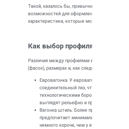
Такой, казалось бы, привычный материал, ка
возможностей для оформления интерьеров. 
характеристики, которые могут значительно
Как выбор профиля влияет на
Различия между профилями вагонки заключа
(фасок), размерах и, как следствие, визуал
Евровагонка. У евровагонки есть полка,
соединительный паз, что обеспечивает
технологическими бороздами, служащими
выглядят рельефно и придают помещен
Вагонка штиль. Более простой и лаконич
предпочитает минимализм. У этой доски
немного короче, чем у евровагонки. Бл