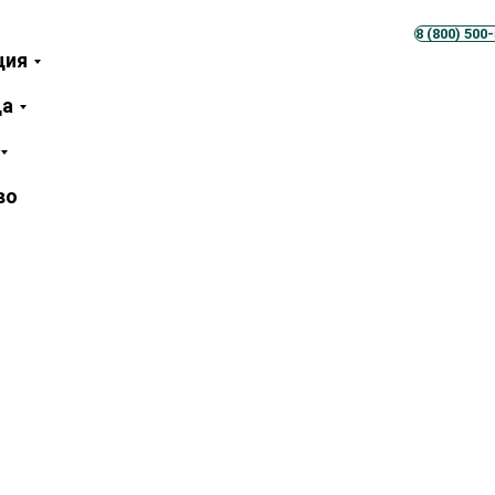
Телеграм
MAX
8 (800) 500
ция
ца
во