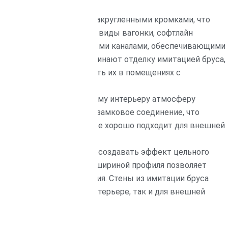
олотна.
скую лицевую сторону с закругленными кромками, что
м на ощупь. Как и другие виды вагонки, софтлайн
дольными вентиляционными каналами, обеспечивающими
 вагонки софтлайн напоминают отделку имитацией бруса,
 возможность использовать их в помещениях с
нт, который придаст вашему интерьеру атмосферу
нную лицевую сторону и замковое соединение, что
а. Этот тип вагонки также хорошо подходит для внешней
 ценится за способность создавать эффект цельного
ез полки и с увеличенной шириной профиля позволяет
ого деревянного покрытия. Стены из имитации бруса
 использоваться как в интерьере, так и для внешней