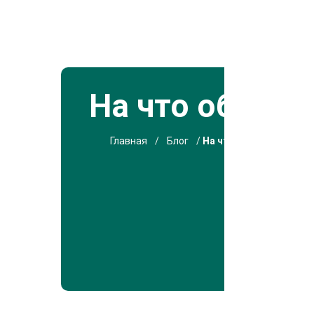
На что обраща
Главная
/
Блог
/
На что обращать внимание при выборе вагонки?