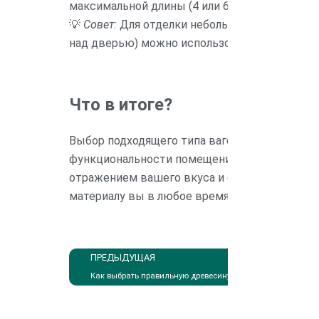
максимальной длины (4 или 6 метров), чтоб
💡
Совет:
Для отделки небольших участков (н
над дверью) можно использовать короткие д
Что в итоге?
Выбор подходящего типа вагонки зависит от 
функциональности помещения. Не бойтесь эк
отражением вашего вкуса и стиля жизни! П
материалу вы в любое время можете у специ
ПРЕДЫДУЩАЯ