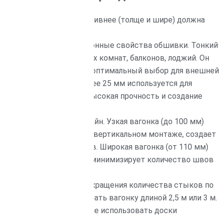
ние или фасад, тем массивнее (толще и шире) должна
овечность и теплоизоляционные свойства обшивки. Тонкий
внутренней отделки жилых комнат, балконов, лоджий. Он
еменный вид. 16-25 мм — оптимальный выбор для внешней
ррас. Доска толщиной более 25 мм используется для
ации бруса, где важна высокая прочность и создание
помещения и общий дизайн. Узкая вагонка (до 100 мм)
и низких помещений при вертикальном монтаже, создает
оличества линий стыков. Широкая вагонка (от 110 мм)
 и современнее, а также минимизирует количество швов
минимизации отходов и сокращения количества стыков по
ов 2,5 м логично выбирать вагонку длиной 2,5 м или 3 м.
апример, 6 метров) лучше использовать доски