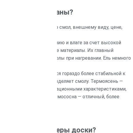
более востребованы?
по плотности, содержанию смол, внешнему виду, цене,
 устойчивостью к гниению и влаге за счет высокой
 более мягкие и доступные материалы. Их главный
арилок) — выделение смолы при нагревании. Ель немного
ревесины: она становится гораздо более стабильной к
двержена гниению, не выделяет смолу. Термоясень —
тетическими и эксплуатационными характеристиками,
м темным оттенком. Термососна — отличный, более
в и бань.
птимальные размеры доски?