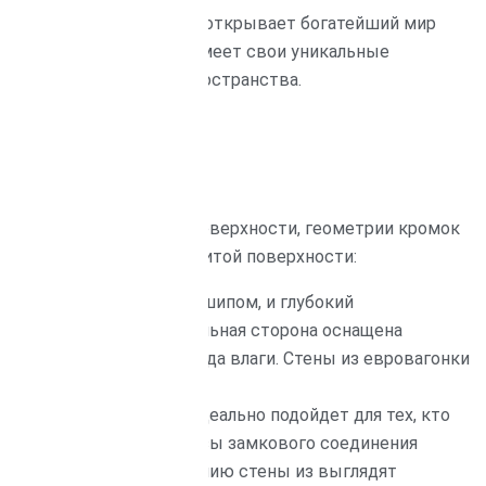
к вагонка, на самом деле, открывает богатейший мир
Каждая разновидность имеет свои уникальные
 изменить восприятие пространства.
 интерьер?
ются в форме лицевой поверхности, геометрии кромок
ьном эффекте готовой обшитой поверхности:
 расположенная рядом с шипом, и глубокий
 надежное крепление. Тыльная сторона оснащена
 для вентиляции и отвода влаги. Стены из евровагонки
ию уютный, теплый вид.
ный вариант, который идеально подойдет для тех, кто
 отсутствует полка, а пазы замкового соединения
агодаря плавному скруглению стены из выглядят