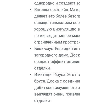
однородно и создают эффект ровного п
Вагонка софтлайн. Материал имеет пло
делает его более безопасным и приятны
оснащен замковым соединением и про
хорошую циркуляцию воздуха. Стены из
но выглядят менее массивно, что дает
ограниченным пространством.
Блок-хаус. Еще один интересный вариа
загородного дома. Доска имеет скругле
создает эффект оцилиндрованного брус
отделки.
Имитация бруса. Этот вариант особенно
бруса. Доска с соединением шип/паз, б
добиться визуального эффекта массивн
выглядят очень привлекательно и могут
отделки.