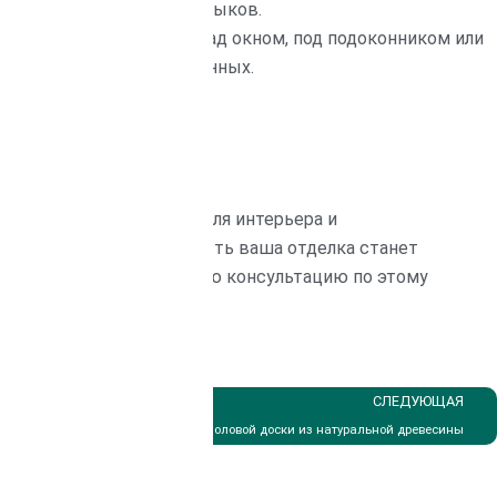
ы избежать поперечных стыков.
апример, пространства над окном, под подоконником или
оски или обрезки от длинных.
ваших предпочтений, стиля интерьера и
спериментировать, и пусть ваша отделка станет
олучить профессиональную консультацию по этому
алистов «Илимлесхоз».
СЛЕДУЮЩАЯ
Как выбрать правильную древесину для строительства дома: практическое руководство
Технология укладки половой доски из натуральной древесины