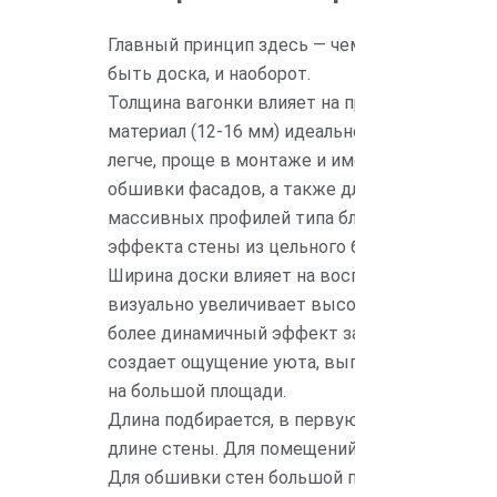
Главный принцип здесь — чем больше помеще
быть доска, и наоборот.
Толщина вагонки влияет на прочность, долг
материал (12-16 мм) идеально подходит для 
легче, проще в монтаже и имеет более совр
обшивки фасадов, а также для бань, саун, те
массивных профилей типа блок-хаус или имит
эффекта стены из цельного бревна/бруса.
Ширина доски влияет на восприятие размера 
визуально увеличивает высоту небольших ил
более динамичный эффект за счет большего к
создает ощущение уюта, выглядит солиднее
на большой площади.
Длина подбирается, в первую очередь, для 
длине стены. Для помещений с высотой потолк
Для обшивки стен большой протяженности (н