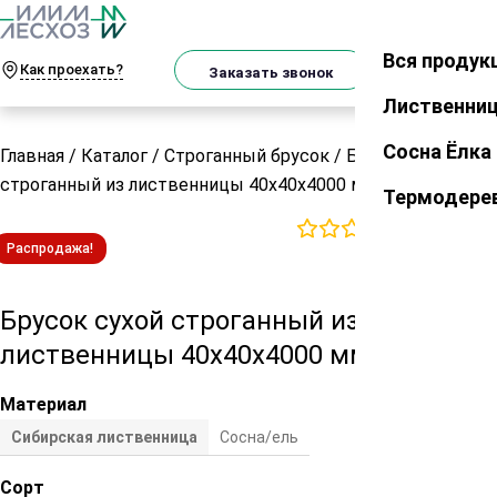
О
Телеграм
MAX
м
Вся продук
Закрыть
Как проехать?
Корзин
Заказать звонок
Лиственни
Сосна Ёлка
Главная
/
Каталог
/
Строганный брусок
/
Брусок сухой
строганный из лиственницы 40х40х4000 мм сорт AB
Термодере
0
отзывов
Распродажа!
Брусок сухой строганный из
лиственницы 40х40х4000 мм сорт AB
Материал
Сибирская лиственница
Сосна/ель
Сорт