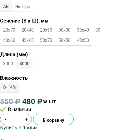
АВ
Экстра
Сечение (В х Ш), мм
20х70
20х40
20х50
30х30
30х40
30х50
40х40
40х60
45х45
50х70
50х50
40х50
Длина (мм)
3000
4000
Влажность
8-14%
550
₽
480
₽
за шт.
В наличии
-
+
В корзину
Купить в 1 клик