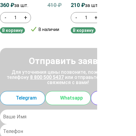
360
₽
410
₽
210
₽
250
₽
за шт.
за шт.
-
+
-
+
В наличии
В наличии
В корзину
В корзину
Отправить заявку
Для уточнения цены позвоните, пожалуйста, по
телефону
8 800 500 5437
или отправьте заявку, и мы
свяжемся с вами!
Telegram
Whatsapp
MAX