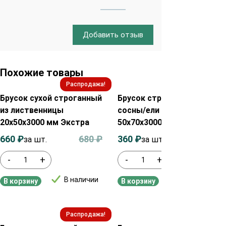
Добавить отзыв
Похожие товары
Распродажа!
Распродажа!
Брусок сухой строганный
Брусок строганный из
из лиственницы
сосны/ели сухой
20х50х3000 мм Экстра
50х70х3000 мм сорт AB
660
₽
680
₽
360
₽
410
₽
за шт.
за шт.
-
+
-
+
В наличии
В наличии
В корзину
В корзину
Распродажа!
Распродажа!