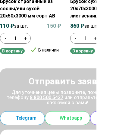
Брусок строганный из
Брусок сухой строганный
сосны/ели сухой
20х70х3000 мм из
20х50х3000 мм сорт AB
лиственницы сорт Экстра
110
₽
150
₽
860
₽
880
₽
за шт.
за шт.
-
+
-
+
В наличии
В наличии
В корзину
В корзину
Отправить заявку
Для уточнения цены позвоните, пожалуйста, по
телефону
8 800 500 5437
или отправьте заявку, и мы
свяжемся с вами!
Telegram
Whatsapp
MAX