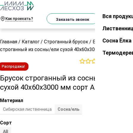
О
Телеграм
MAX
м
Вся продук
Закрыть
Как проехать?
Корзин
Заказать звонок
Лиственни
Сосна Ёлка
Главная
/
Каталог
/
Строганный брусок
/
Брусок
строганный из сосны/ели сухой 40х60х3000 мм сорт AB
Термодере
0
отзывов
Распродажа!
Брусок строганный из сосны/ели
сухой 40х60х3000 мм сорт AB
Материал
Сибирская лиственница
Сосна/ель
Сорт
АВ