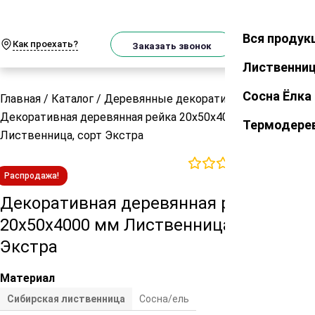
О
Телеграм
MAX
м
Вся продук
Закрыть
Как проехать?
Корзин
Заказать звонок
Лиственни
Сосна Ёлка
Главная
/
Каталог
/
Деревянные декоративные рейки
/
Декоративная деревянная рейка 20х50х4000 мм
Термодере
Лиственница, сорт Экстра
0
отзывов
Распродажа!
Декоративная деревянная рейка
20х50х4000 мм Лиственница, сорт
Экстра
Материал
Сибирская лиственница
Сосна/ель