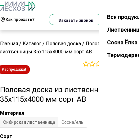
О
Телеграм
MAX
м
Вся продук
Закрыть
Как проехать?
Корзин
Заказать звонок
Лиственни
Сосна Ёлка
Главная
/
Каталог
/
Половая доска
/
Половая доска из
лиственницы 35х115х4000 мм сорт АВ
Термодере
0
отзывов
Распродажа!
Половая доска из лиственницы
35х115х4000 мм сорт АВ
Материал
Сибирская лиственница
Сосна/ель
Сорт