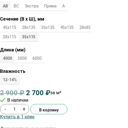
АВ
ВС
Экстра
Прима
А
Сечение (В х Ш), мм
45х115
28х135
35х135
45х135
28х85
35х85
45х85
28х115
35х115
Длина (мм)
4000
5000
6000
Влажность
12-14%
2 900
₽
2 700
₽
за м²
В наличии
-
+
В корзину
Купить в 1 клик