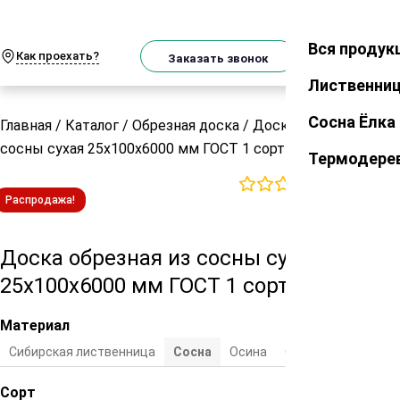
О
Телеграм
MAX
м
Вся продук
Закрыть
Как проехать?
Корзин
Заказать звонок
Лиственни
Сосна Ёлка
Главная
/
Каталог
/
Обрезная доска
/
Доска обрезная из
сосны сухая 25х100х6000 мм ГОСТ 1 сорт
Термодере
0
отзывов
Распродажа!
Доска обрезная из сосны сухая
25х100х6000 мм ГОСТ 1 сорт
Материал
Сибирская лиственница
Cосна
Осина
Сосна/ель
Сорт