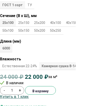
ГОСТ 1 сорт
ТУ
Сечение (В х Ш), мм
25х100
25х150
25х200
40х100
40х150
40х200
50х100
50х150
50х200
50х250
Длина (мм)
6000
Влажность
Естественная 22-24%
Камерная сушка 8-14%
24 000
₽
22 000
₽
за м³
В наличии
-
+
В корзину
Купить в 1 клик