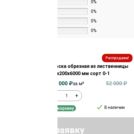
4 звезды
0%
3 звезды
0%
2 звезды
0%
1 звезда
0%
Распродажа!
Распродажа!
из лиственницы
Доска обрезная из лиственницы
орт 0-1
40х200х6000 мм сорт 0-1
52 000
₽
50 000
₽
52 000
₽
за м³
-
+
В наличии
В наличии
В корзину
Отправить заявку