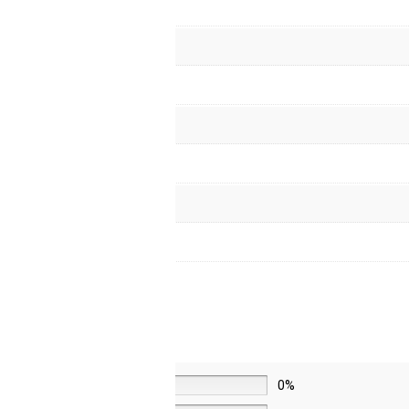
5 звёзд
0%