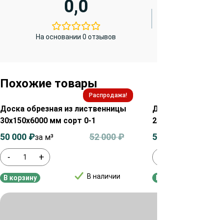
0,0
На основании 0 отзывов
Похожие товары
Распродажа!
Доска обрезная из лиственницы
Доска обрезная 
30х150х6000 мм сорт 0-1
25х200х6000 мм с
50 000
₽
52 000
₽
50 000
₽
за м³
за м³
-
+
-
+
В наличии
В корзину
В корзину