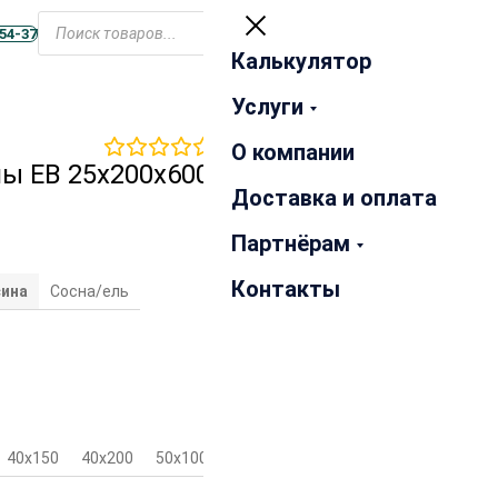
Открыть
меню
-54-37
Калькулятор
Закрыть
Услуги
0
отзывов
О компании
ны ЕВ 25х200х6000 мм сорт
Доставка и оплата
Партнёрам
Контакты
ина
Сосна/ель
40х150
40х200
50х100
50х150