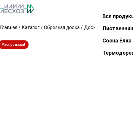
Вся продук
Закрыть
Главная
/
Каталог
/
Обрезная доска
/
Доска обрезная из о
Лиственни
Сосна Ёлка
Распродажа!
Термодере