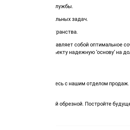
ает длительный срок службы.
рокий спектр строительных задач.
гичность вашего пространства.
а доска обрезная представляет собой оптимальное с
спечиваете своему объекту надежную ‘основу’ на до
сина ЕВ, просто свяжитесь с нашим отделом продаж
ительный проект.
 вместе с нашей доской обрезной. Постройте будущ