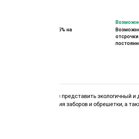
На второй заказ
Возможно
Представляем скидку 5% на
Возможно
второй заказ
отсрочки
постоянн
 и ремонта? Позвольте представить экологичный и
решение для сооружения заборов и обрешетки, а та