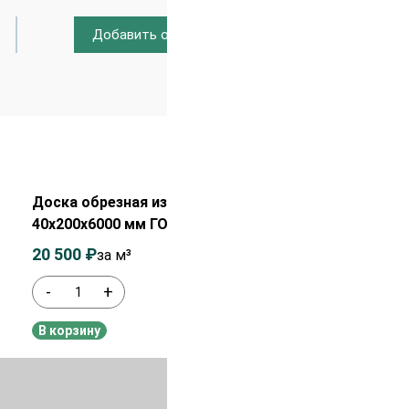
Добавить отзыв
Распродажа!
Доска обрезная из сосны ЕВ
40х200х6000 мм ГОСТ 1 сорт
20 500
₽
22 000
₽
за м³
-
+
В наличии
В корзину