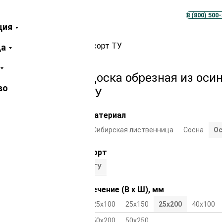
Телеграм
MAX
8 (800) 500
ция
сины ЕВ 25х200х6000 мм сорт ТУ
ца
Доска обрезная из оси
во
ТУ
Материал
Сибирская лиственница
Cосна
Ос
Сорт
ТУ
Сечение (В х Ш), мм
25х100
25х150
25х200
40х100
50х200
50х250