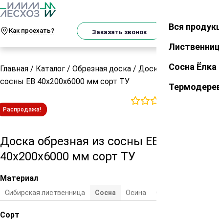
О
Телеграм
MAX
м
Вся продук
Закрыть
Как проехать?
Корзин
Заказать звонок
Лиственни
Сосна Ёлка
Главная
/
Каталог
/
Обрезная доска
/
Доска обрезная из
сосны ЕВ 40х200х6000 мм сорт ТУ
Термодере
0
отзывов
Распродажа!
Доска обрезная из сосны ЕВ
40х200х6000 мм сорт ТУ
Материал
Сибирская лиственница
Cосна
Осина
Сосна/ель
Сорт