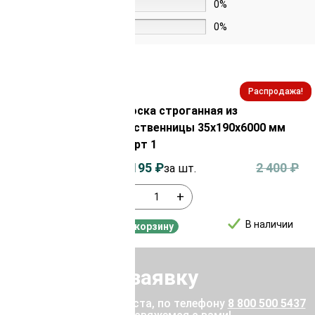
2 звезды
0%
1 звезда
0%
Распродажа!
Распродажа!
 из сосны/ели
Доска строганная из
 мм сорт 1
лиственницы 35х190х6000 мм
сорт 1
900
₽
2 195
₽
2 400
₽
за шт.
-
+
В наличии
В наличии
В корзину
Отправить заявку
ены позвоните, пожалуйста, по телефону
8 800 500 5437