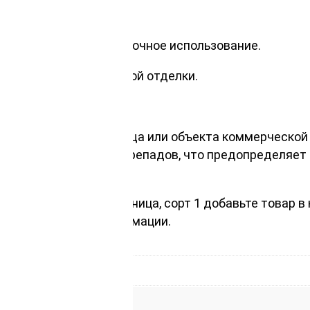
ые свойства.
вает изделию долгосрочное использование.
в и элементов наружной отделки.
иал.
улучшение своего жилища или объекта коммерческо
и и температурных перепадов, что предопределяет 
, сибирская лиственница, сорт 1 добавьте товар в 
олее подробной информации.