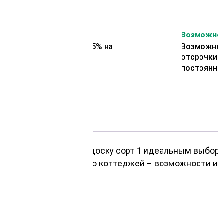
На второй заказ
Возможно
Представляем скидку 5% на
Возможно
второй заказ
отсрочки
постоянн
ы делают строганную доску сорт 1 идеальным выбо
бели или строительство коттеджей – возможности 
 доску: