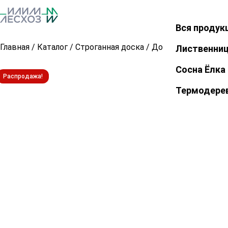
Вся продук
Закрыть
Главная
/
Каталог
/
Строганная доска
/
Доска строганная 
Лиственни
Сосна Ёлка
Распродажа!
Термодере