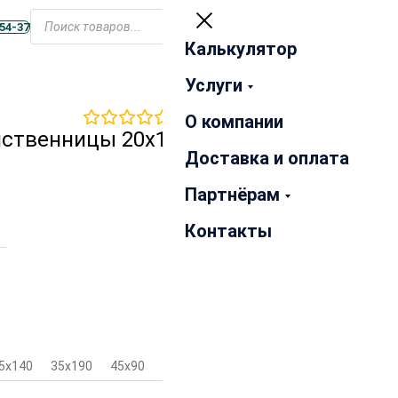
Открыть
меню
-54-37
Калькулятор
Закрыть
Услуги
0
отзывов
О компании
иственницы 20х190х6000
Доставка и оплата
Партнёрам
Контакты
5х140
35х190
45х90
45х140