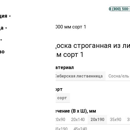
Телеграм
MAX
8 (800) 500
ция
из лиственницы 20х190х6000 мм сорт 1
ца
Доска строганная из л
во
мм сорт 1
Материал
Сибирская лиственница
Сосна/ель
Сорт
1 сорт
Сечение (В х Ш), мм
20х90
20х140
20х190
35х90
3
45х190
45х240