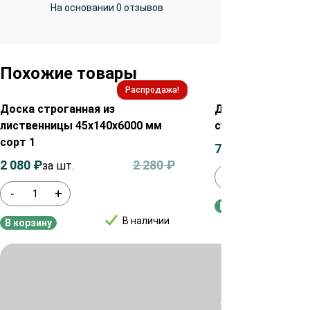
На основании 0 отзывов
Похожие товары
Распродажа!
Доска строганная из
Доска строганая
лиственницы 45х140х6000 мм
сухая 45х90х6000
сорт 1
757
₽
за шт.
2 080
₽
2 280
₽
за шт.
-
+
-
+
В корзину
В наличии
В корзину
Для уточнения ц