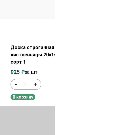
Распродажа!
Доска строганная из
лиственницы 20х140х6000 мм
сорт 1
925
₽
1 125
₽
за шт.
-
+
В наличии
В корзину