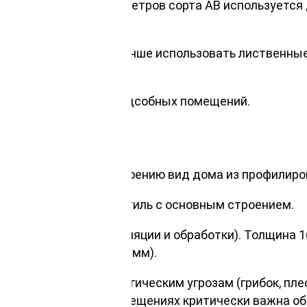
 сосны/ели 16*140*6 метров сорта АB используется
и саунах. В парных лучше использовать лиственные 
атурах.
ажей, мастерских и подсобных помещений.
отделке
озволяет придать строению вид дома из профилиров
диный архитектурный стиль с основным строением.
ачественной гидроизоляции и обработки). Толщина 
стые доски (от 20-25 мм).
йчивы к влаге и биологическим угрозам (грибок, пл
ружи или во влажных помещениях критически важна 