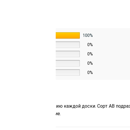
5 звёзд
100%
4 звезды
0%
3 звезды
0%
2 звезды
0%
1 звезда
0%
сразу проверять геометрию каждой доски. Сорт АВ подраз
ну — хорошее предложение.