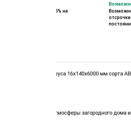
На второй заказ
Возможно
Представляем скидку 5% на
Возможно
второй заказ
отсрочки
постоянн
 размеру, имитация бруса 16х140х6000 мм сорта АВ
ей отделке
для создания уютной атмосферы загородного дома и
конах.