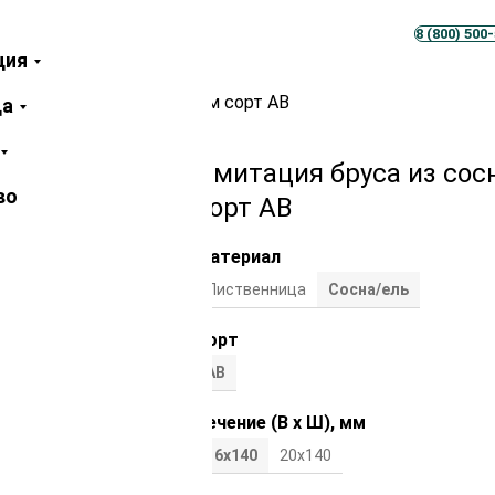
Телеграм
MAX
8 (800) 500
ция
осны/ели 16х140х6000 мм сорт АВ
ца
Имитация бруса из сос
во
сорт АВ
Материал
Лиственница
Сосна/ель
Сорт
АВ
Сечение (В х Ш), мм
16х140
20х140