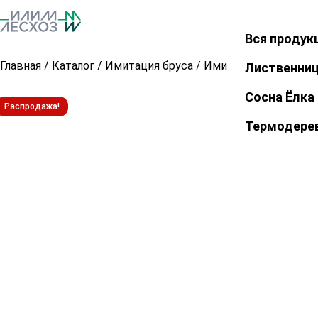
Вся продук
Закрыть
Главная
/
Каталог
/
Имитация бруса
/
Имитация бруса из с
Лиственни
Сосна Ёлка
Распродажа!
Термодере