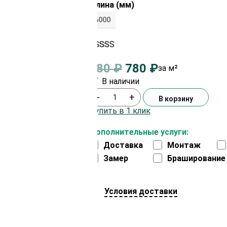
Длина (мм)
6000
Рейтинг
1
5.00
из 5 на
980
₽
780
₽
за м²
основе
опроса
В наличии
пользователя
-
+
В корзину
Купить в 1 клик
Дополнительные услуги:
Доставка
Монтаж
Замер
Браширование
Условия доставки