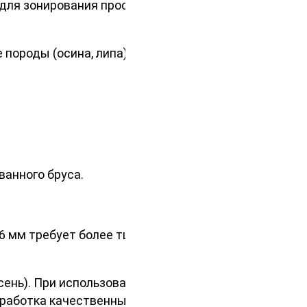
 для зонирования пространства
породы (осина, липа), так как
анного бруса.
16 мм требует более тщательной
есень). При использовании имитации
обработка качественными