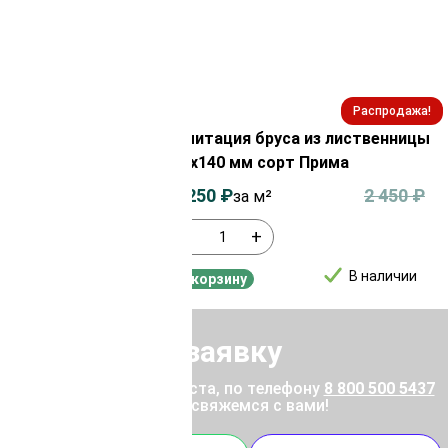
Распродажа!
Распродажа!
из сосны/ели
Имитация бруса из лиственницы
сорт АВ
20х140 мм сорт Прима
1 050
₽
2 250
₽
2 450
₽
за м²
-
+
В наличии
В наличии
В корзину
Отправить заявку
ены позвоните, пожалуйста, по телефону
8 800 500 5437
 отправьте заявку, и мы свяжемся с вами!