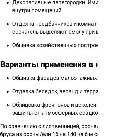
Декоративные перегородки. Имитация бруса из
внутри помещений.
Отделка предбанников и комнат отдыха в банях 
сосна/ель выделяют смолу при высоких темпер
Обшивка хозяйственных построек. Отделка гар
Варианты применения в наружной 
Обшивка фасадов малоэтажных домов и дач. П
Отделка беседок, веранд и террас. Создает е
Облицовка фронтонов и цоколей (при условии к
защиты от атмосферных осадков, чем более тол
По сравнению с лиственницей, сосна/ель менее усто
бруса из сосны/ели 16 на 140 на 6 м сорта АB сна