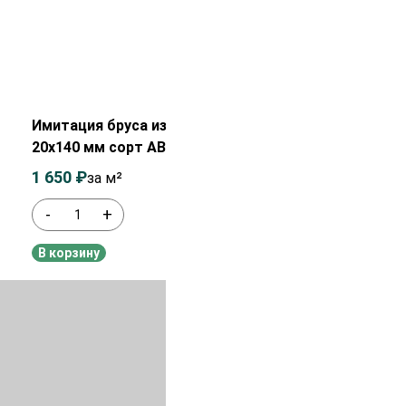
Распродажа!
Имитация бруса из лиственницы
20х140 мм сорт АВ
1 650
₽
1 800
₽
за м²
-
+
В наличии
В корзину