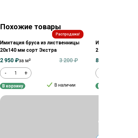
Похожие товары
Распродажа!
Имитация бруса из лиственницы
Имитация бруса 
20х140 мм сорт Экстра
20х140х6000 мм 
2 950
₽
3 200
₽
850
₽
за м²
за м²
-
+
-
+
В наличии
В корзину
В корзину
Для уточнения ц
или