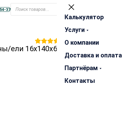
Открыть
меню
-54-37
Калькулятор
Закрыть
Услуги
1
отзыв
О компании
ны/ели 16х140х6000 мм
Доставка и оплата
Партнёрам
Контакты