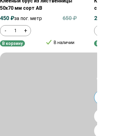
Клееный брус из лиственницы
Клееный брус из
50х70 мм сорт AB
сорт AB
450
₽
650
₽
200
₽
за пог. метр
за пог. мет
-
+
-
+
В наличии
В корзину
В корзину
Для уточнения ц
или
Telegra