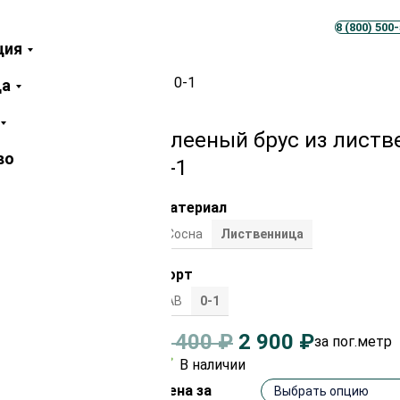
Телеграм
MAX
8 (800) 500
ция
енницы 100х100 мм сорт 0-1
ца
Клееный брус из листв
во
0-1
Материал
Cосна
Лиственница
Сорт
АВ
0-1
3 400
₽
2 900
₽
за пог.метр
В наличии
Цена за