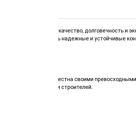
ва, важно учитывать качество, долговечность и эк
 кто стремится создать надежные и устойчивые кон
ственницы
ве клееного бруса, известна своими превосходными
 востребованным среди строителей.