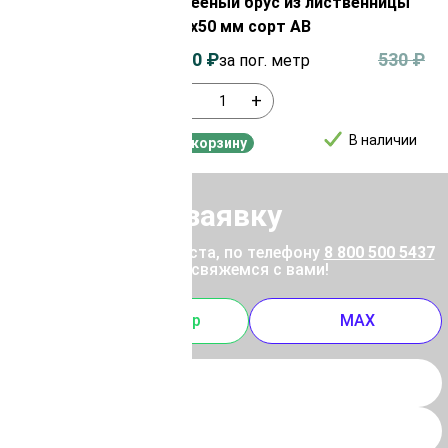
 сосны 50х50 мм
Клееный брус из лиственницы
50х50 мм сорт AB
350
₽
330
₽
530
₽
р
за пог. метр
-
+
В наличии
В наличии
В корзину
Отправить заявку
ены позвоните, пожалуйста, по телефону
8 800 500 5437
 отправьте заявку, и мы свяжемся с вами!
m
Whatsapp
MAX