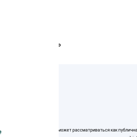
Лемана Про
ко для ознакомления и не может рассматриваться как публичная о
7