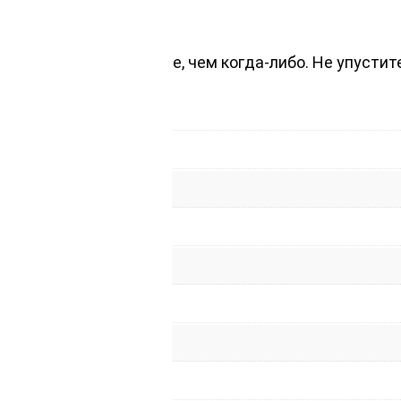
 длительное время.
ной цене теперь проще, чем когда-либо. Не упустит
роекта!