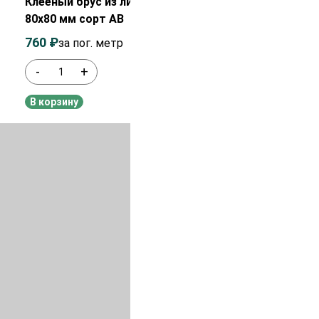
Клееный брус из лиственницы
80х80 мм сорт AB
760
₽
960
₽
за пог. метр
-
+
В наличии
В корзину