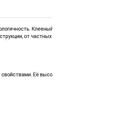
ологичность. Клееный брус 100х100
струкции, от частных домов до
 свойствами. Её высокая