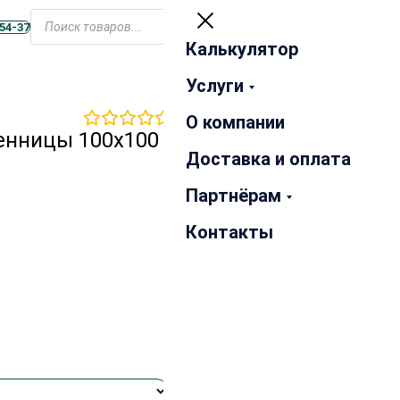
Открыть
меню
-54-37
Калькулятор
Закрыть
Услуги
0
отзывов
О компании
енницы 100х100 мм сорт
Доставка и оплата
Партнёрам
Контакты