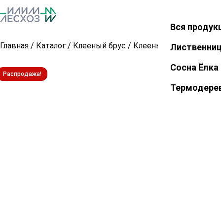
Вся продук
Закрыть
Главная
/
Каталог
/
Клееный брус
/
Клееный брус из листв
Лиственни
Сосна Ёлка
Распродажа!
Термодере