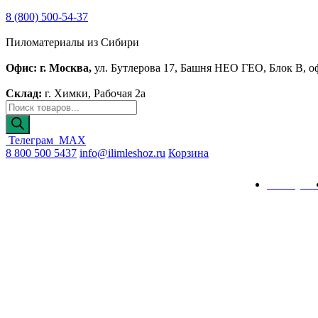
8 (800) 500-54-37
Пиломатериалы из Сибири
Офис: г. Москва,
ул. Бутлерова 17, Башня НЕО ГЕО, Блок В, о
Склад:
г. Химки, Рабочая 2а
Поиск
товаров
Телеграм
MAX
8 800 500 5437
info@ilimleshoz.ru
Корзина
Каталог
Калькулят