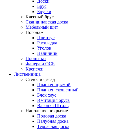
Доски
Брус
Бруски
Клееный брус
Скандинавская доска
Мебельный щит
Погонаж
Плинтус
Раскладка
Уголок
Наличник
Пропитки
Фанера и ОСБ
Крепежи
Лиственница
Стены и фасад
Планкен прямой
Планкен скошенный
Блок хаус
Имитация бруса
Вагонка Штиль
Напольное покрытие
Половая доска
Палубная доска
Террасная доска