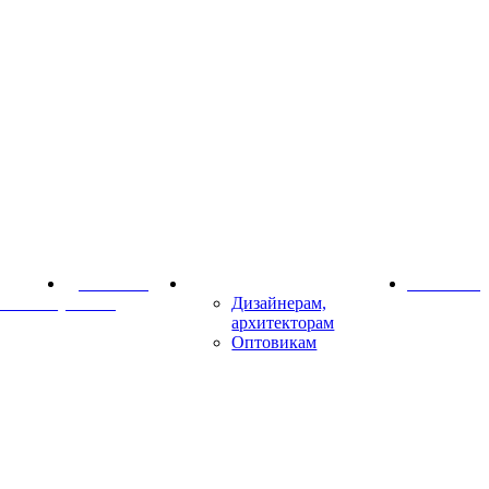
Доставка и
Партнёрам
Контакты
омпании
оплата
Дизайнерам,
архитекторам
Оптовикам