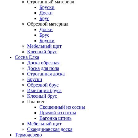
Строганный материал
Бруски
Доски
Брус
Обрезной материал
Доски
Брус
Бруски
Мебельный щит
Клееный брус
Сосна Ёлка
Доска обрезная
Доска для пола
Строганная доска
Бруски
Обрезной брус
Имитация бруса
Клееный брус
Планкен
Скошенный из сосны
Прямой из сосны
Вагонка штиль
Мебельный щит
Скандинавская доска
Термодерево