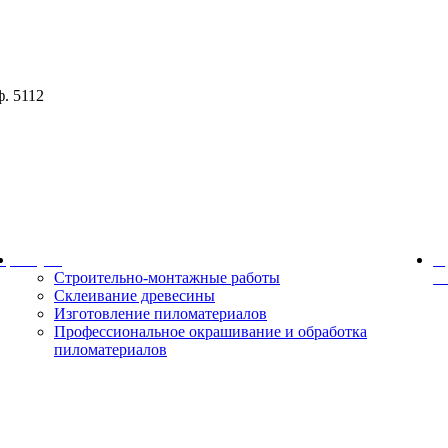
ф. 5112
ор
Услуги
О
Строительно-монтажные работы
к
Склеивание древесины
Изготовление пиломатериалов
Профессиональное окрашивание и обработка
пиломатериалов