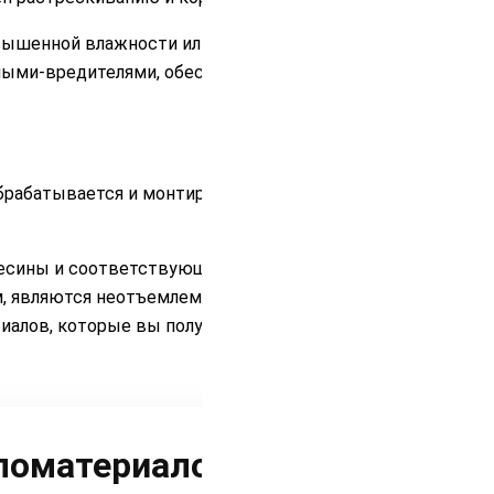
овышенной влажности или прямого
мыми-вредителями, обеспечивая его
брабатывается и монтируется, что
весины и соответствующий всем
м, являются неотъемлемой частью
иалов, которые вы получаете.
ломатериалов