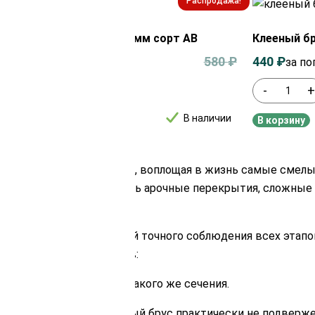
Распродажа!
ый брус из сосны 80х80 мм сорт AB
Клееный бр
₽
580
₽
440
₽
за пог. метр
за по
+
-
В наличии
рзину
В корзину
рукции любой сложности, воплощая в жизнь самые смелы
ют возможность создавать арочные перекрытия, сложные
роительных материалов.
ский процесс, требующий точного соблюдения всех этапо
я следующих преимуществ:
нию с цельным брусом такого же сечения.
падам температур. Клееный брус практически не подверж