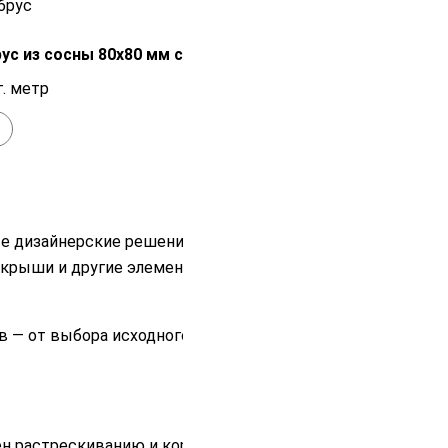
Распродажа!
ус из сосны 80х80 мм сорт AB
540
₽
г. метр
+
В наличии
е дизайнерские решения. Его высокая
 крыши и другие элементы, которые
в — от выбора исходного сырья до
ен растрескиванию и короблению.