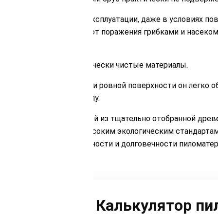
 протяжении многих лет эксплуатации, даже в условиях п
едствами защищает брус от поражения грибками и насеко
ользуются только экологически чистые материалы.
ометрическим размерам и ровной поверхности он легко о
 затраты на рабочую силу.
ой 80 мм, изготовленный из тщательно отобранной дре
дающие соответствие высоким экологическим стандарта
е быть уверены в надежности и долговечности пиломатер
Калькулятор пи