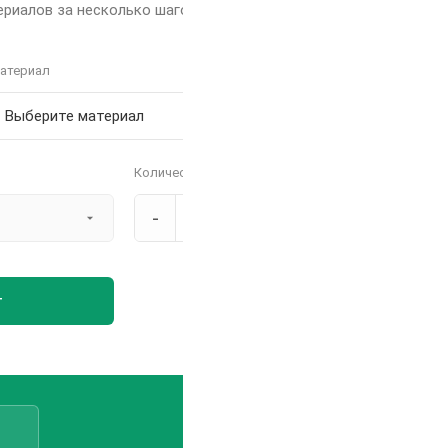
риалов за несколько шагов
атериал
Количество
-
+
т