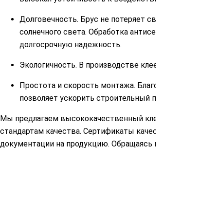
Долговечность. Брус не потеряет своих свойств на
солнечного света. Обработка антисептическими ср
долгосрочную надежность.
Экологичность. В производстве клееного бруса исп
Простота и скорость монтажа. Благодаря точным ге
позволяет ускорить строительный процесс и снизить
Мы предлагаем высококачественный клееный брус высот
стандартам качества. Сертификаты качества, подтверж
документации на продукцию. Обращаясь к нам, вы может