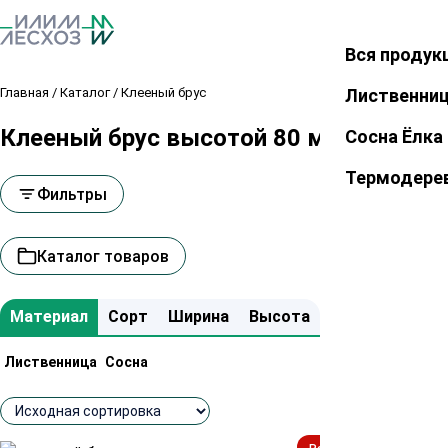
Вся продук
Закрыть
Главная
/
Каталог
/
Клееный брус
Лиственни
Клееный брус высотой 80 мм
Сосна Ёлка
Термодере
Фильтры
Каталог товаров
Материал
Сорт
Ширина
Высота
Лиственница
Сосна