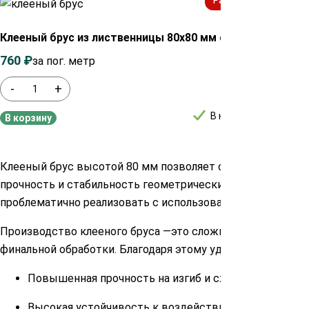
Распродажа!
Клееный брус из лиственницы 80х80 мм сорт AB
Клеен
760
₽
960
₽
380
за пог. метр
-
+
-
В наличии
В корзину
В ко
Клееный брус высотой 80 мм позволяет создавать конст
прочность и стабильность геометрических размеров да
проблематично реализовать с использованием других ст
Производство клееного бруса —это сложный технологиче
финальной обработки. Благодаря этому удается добитьс
Повышенная прочность на изгиб и сжатие по сравне
Высокая устойчивость к воздействию влаги и пере