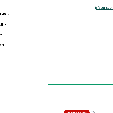
Телеграм
MAX
8 (800) 500
ция
ца
во