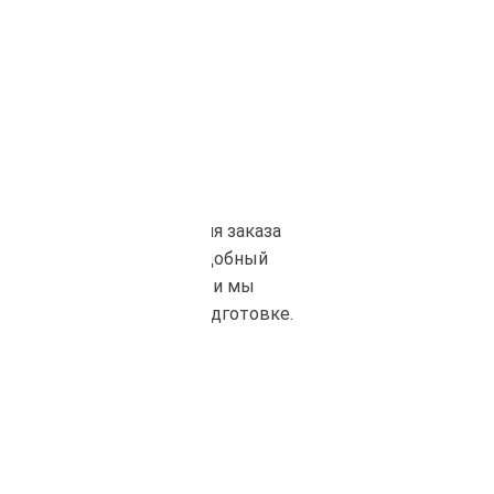
Оплата
После согласования заказа
вы выбираете удобный
способ оплаты, и мы
приступаем к его подготовке.