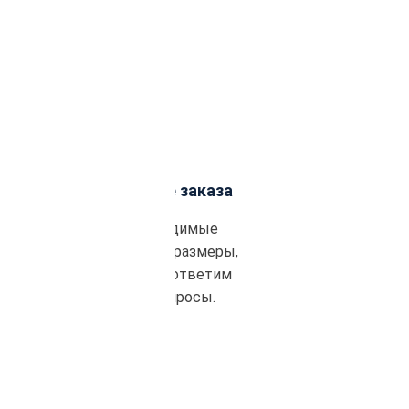
Подтверждение заказа
Уточним необходимые
материалы, объем, размеры,
сроки поставки и ответим
на все ваши вопросы.