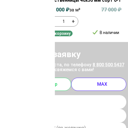
70 мм сорт 0-1
лиственницы 40х50 мм сорт 0-1
77 000
₽
75 000
₽
77 000
₽
за м³
-
+
В наличии
В наличии
В корзину
Отправить заявку
ены позвоните, пожалуйста, по телефону
8 800 500 5437
 отправьте заявку, и мы свяжемся с вами!
m
Whatsapp
MAX