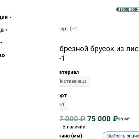
Телеграм
MAX
8 (800) 500
ция
 лиственницы 25х50 мм сорт 0-1
ца
Обрезной брусок из ли
во
0-1
Материал
Лиственница
Сорт
0-1
77 000
₽
75 000
₽
за м³
В наличии
Длина (мм)