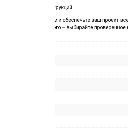
ть и надежность конструкций
из лиственницы 25х50мм и обеспечьте ваш проект в
 только самого лучшего – выбирайте проверенное к