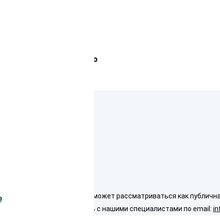
Лемана Про
ко для ознакомления и не может рассматриваться как публичная о
7
доставления услуг свяжитесь с нашими специалистами по email:
in