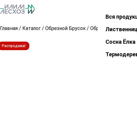
Вся продук
Закрыть
Главная
/
Каталог
/
Обрезной Брусок
/
Обрезной брусок из
Лиственни
Сосна Ёлка
Распродажа!
Термодере