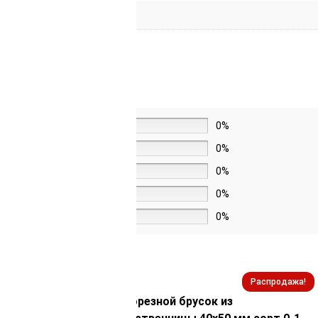
5 звёзд
0%
4 звезды
0%
3 звезды
0%
2 звезды
0%
1 звезда
0%
Распродажа!
Распродажа!
 из
Обрезной брусок из