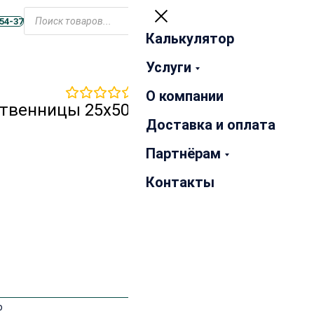
Открыть
меню
-54-37
Калькулятор
Закрыть
Услуги
0
отзывов
О компании
ственницы 25х50 мм сорт
Доставка и оплата
Партнёрам
Контакты