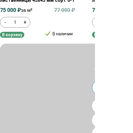
лиственницы 45х45 мм сорт 0-1
лиственницы 50х
75 000
₽
77 000
₽
75 000
₽
за м³
за м³
-
+
-
+
В наличии
В корзину
В корзину
Для уточнения ц
или
Telegra