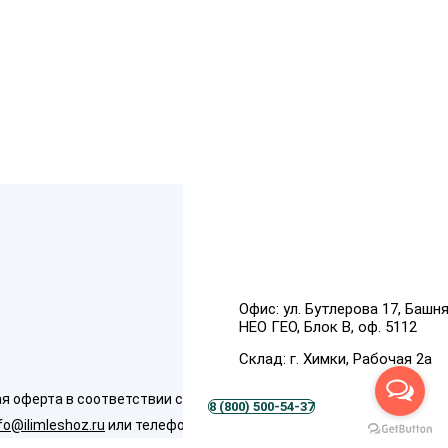
Офис:
ул. Бутлерова 17, Башн
НЕО ГЕО, Блок В, оф. 5112
Склад:
г. Химки, Рабочая 2а
ферта в соответствии со ст. 437 (п. 2) ГК
8 (800) 500-54-37
fo@ilimleshoz.ru
или телефону:
8 800 500 5437