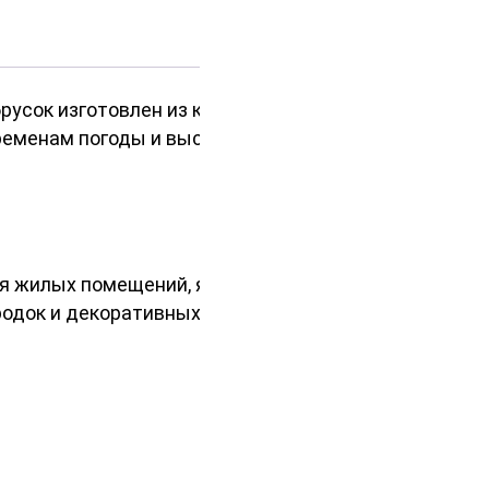
усок изготовлен из качественной
еременам погоды и высокая
ия жилых помещений, является
одок и декоративных элементов.