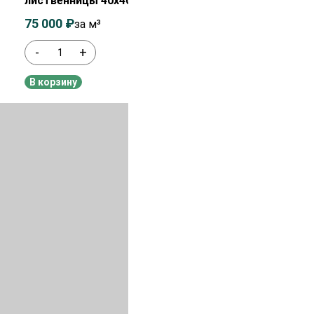
лиственницы 40х40 мм сорт 0-1
75 000
₽
77 000
₽
за м³
-
+
В наличии
В корзину