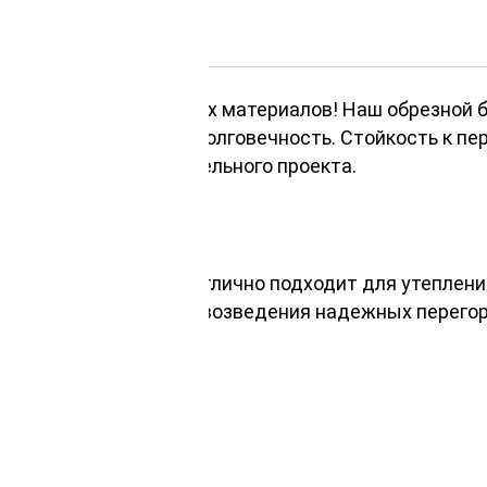
венных строительных материалов! Наш обрезной бр
пречную прочность и долговечность. Стойкость к п
м для любого строительного проекта.
строительной сфере. Отлично подходит для утеплен
адов и подходит для возведения надежных перегор