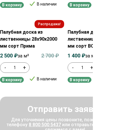
В наличии
В наличии
В корзину
В корзину
Распродажа!
Распродажа!
Палубная доска из
Палубная доска из
лиственницы 28х90х2000
лиственницы 28х115х2000
мм сорт Прима
мм сорт ВС
2 500
₽
2 700
₽
1 400
₽
1 600
₽
за м²
за м2
-
+
-
+
В наличии
В наличии
В корзину
В корзину
Отправить заявку
Для уточнения цены позвоните, пожалуйста, по
телефону
8 800 500 5437
или отправьте заявку, и мы
свяжемся с вами!