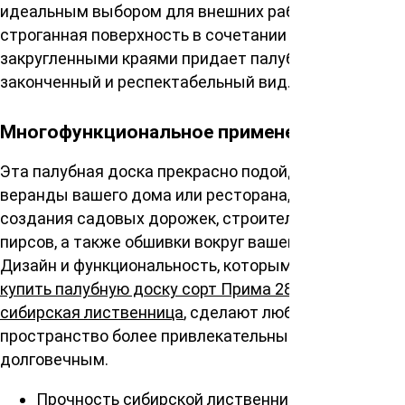
идеальным выбором для внешних работ. Гладкая
строганная поверхность в сочетании с
закругленными краями придает палубе
законченный и респектабельный вид.
Многофункциональное применение
Эта палубная доска прекрасно подойдет как для
веранды вашего дома или ресторана, так и для
создания садовых дорожек, строительства мостов,
пирсов, а также обшивки вокруг вашего бассейна.
Дизайн и функциональность, которыми обладает
купить палубную доску сорт Прима 28х120х2000мм,
сибирская лиственница
, сделают любое
пространство более привлекательным и
долговечным.
Прочность сибирской лиственницы