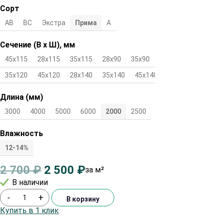
Сорт
АВ
ВС
Экстра
Прима
А
Сечение (В х Ш), мм
45х115
28х115
35х115
28х90
35х90
45х90
28х120
35х120
45х120
28х140
35х140
45х140
Длина (мм)
3000
4000
5000
6000
2000
2500
Влажность
12-14%
2 700
₽
2 500
₽
за м²
В наличии
-
+
В корзину
Купить в 1 клик