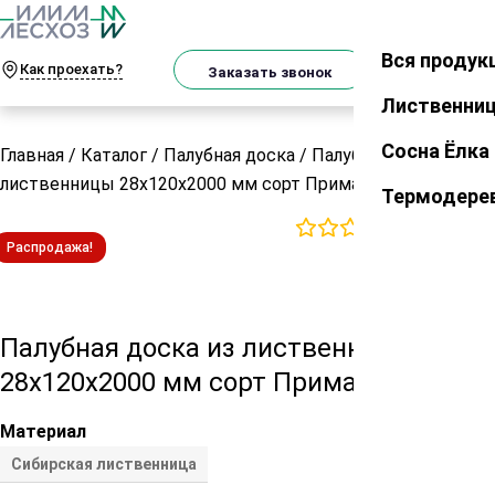
О
Телеграм
MAX
м
Вся продук
Закрыть
Как проехать?
Корзин
Заказать звонок
Лиственни
Сосна Ёлка
Главная
/
Каталог
/
Палубная доска
/
Палубная доска из
лиственницы 28х120х2000 мм сорт Прима
Термодере
0
отзывов
Распродажа!
Палубная доска из лиственницы
28х120х2000 мм сорт Прима
Материал
Сибирская лиственница