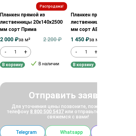
Распродажа!
Распродажа!
Планкен прямой из
Планкен прямой из
лиственницы 20х140х2500
лиственницы 20х140х2500
мм сорт Прима
мм сорт АВ
2 000
₽
2 200
₽
1 450
₽
1 650
₽
за м²
за м²
-
+
-
+
В наличии
В наличии
В корзину
В корзину
Отправить заявку
Для уточнения цены позвоните, пожалуйста, по
телефону
8 800 500 5437
или отправьте заявку, и мы
свяжемся с вами!
Telegram
Whatsapp
MAX