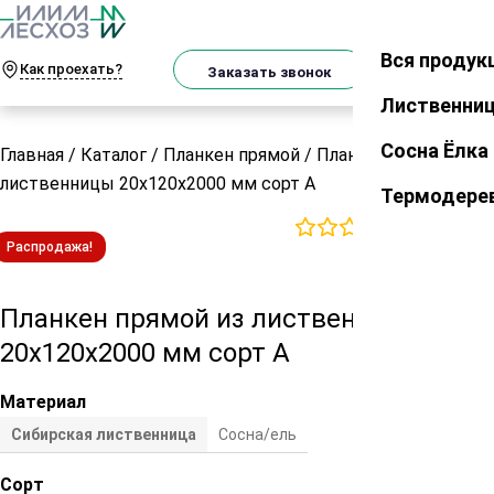
О
Телеграм
MAX
м
Вся продук
Закрыть
Как проехать?
Корзин
Заказать звонок
Лиственни
Сосна Ёлка
Главная
/
Каталог
/
Планкен прямой
/
Планкен прямой из
лиственницы 20х120х2000 мм сорт А
Термодере
0
отзывов
Распродажа!
Планкен прямой из лиственницы
20х120х2000 мм сорт А
Материал
Сибирская лиственница
Сосна/ель
Сорт