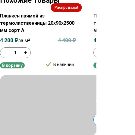
Похожие товары
Распродажа!
Планкен прямой из
Планкен прямой 
термолиственницы 20х90х2500
термолиственниц
мм сорт А
мм сорт А
4 200
₽
4 400
₽
4 200
₽
за м²
за м²
-
+
-
+
В наличии
В корзину
В корзину
Для уточнения ц
или
Telegra