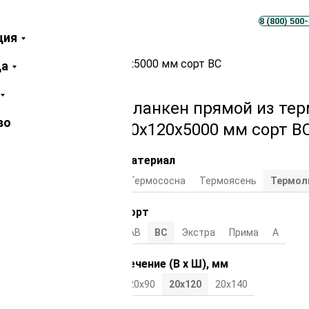
Телеграм
MAX
8 (800) 500
ция
ермолиственницы 20х120х5000 мм сорт ВС
ца
Планкен прямой из те
во
20х120х5000 мм сорт В
Материал
Термососна
Термоясень
Термол
Сорт
АВ
ВС
Экстра
Прима
А
Сечение (В х Ш), мм
20х90
20х120
20х140