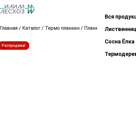
Вся продук
Закрыть
Главная
/
Каталог
/
Термо планкен
/
Планкен прямой из т
Лиственни
Сосна Ёлка
Распродажа!
Термодере