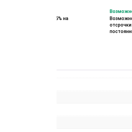
На второй заказ
Возможно
Представляем скидку 5% на
Возможно
второй заказ
отсрочки
постоянн