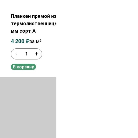
Распродажа!
Планкен прямой из
термолиственницы 20х120х3000
мм сорт А
4 200
₽
4 400
₽
за м²
-
+
В наличии
В корзину