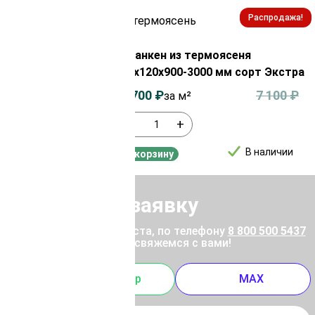
Распродажа!
Распродажа!
из
ы 20х120х6000
Планкен из термоясеня
20х120х900-3000 мм сорт Экстра
4 400
₽
6 700
₽
7 100
₽
за м²
-
+
В наличии
В наличии
В корзину
Отправить заявку
ены позвоните, пожалуйста, по телефону
8 800 500 5437
 отправьте заявку, и мы свяжемся с вами!
m
Whatsapp
MAX