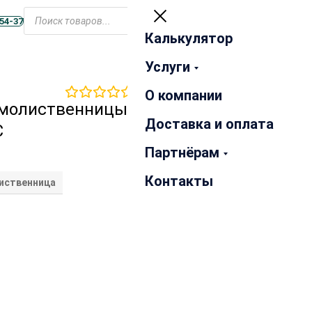
Открыть
меню
-54-37
Калькулятор
Закрыть
Услуги
0
отзывов
О компании
рмолиственницы
Доставка и оплата
С
Партнёрам
Контакты
иственница