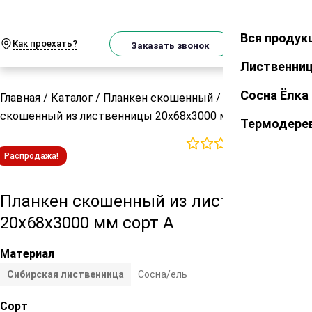
О
Телеграм
MAX
м
Вся продук
Закрыть
Как проехать?
Корзин
Заказать звонок
Лиственни
Сосна Ёлка
Главная
/
Каталог
/
Планкен скошенный
/
Планкен
скошенный из лиственницы 20х68х3000 мм сорт А
Термодере
0
отзывов
Распродажа!
Планкен скошенный из лиственницы
20х68х3000 мм сорт А
Материал
Сибирская лиственница
Сосна/ель
Сорт