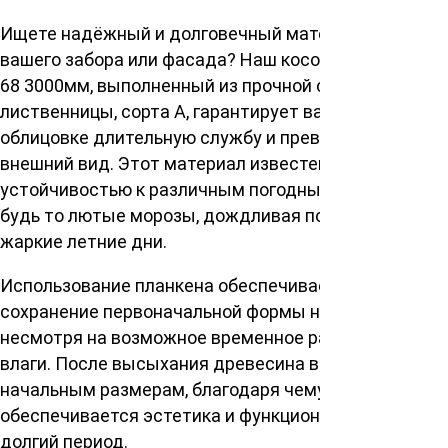
Ищете надёжный и долговечный материал для
вашего забора или фасада? Наш косой планкен 20
68 3000мм, выполненный из прочной сибирской
лиственницы, сорта А, гарантирует вашей
облицовке длительную службу и превосходный
внешний вид. Этот материал известен своей
устойчивостью к различным погодным условиям –
будь то лютые морозы, дождливая погода или
жаркие летние дни.
Использование планкена обеспечивает его
сохранение первоначальной формы на долгие годы,
несмотря на возможное временное разбухание от
влаги. После высыхания древесина возвращается к
начальным размерам, благодаря чему
обеспечивается эстетика и функциональность на
долгий период.