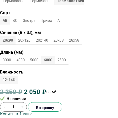
Термососна
Термоясень
Термолиственница
Сорт
АВ
ВС
Экстра
Прима
А
Сечение (В х Ш), мм
20х90
20х120
20х140
20х68
28х58
Длина (мм)
3000
4000
5000
6000
2500
Влажность
12-14%
2 250
₽
2 050
₽
за м²
В наличии
-
+
В корзину
Купить в 1 клик