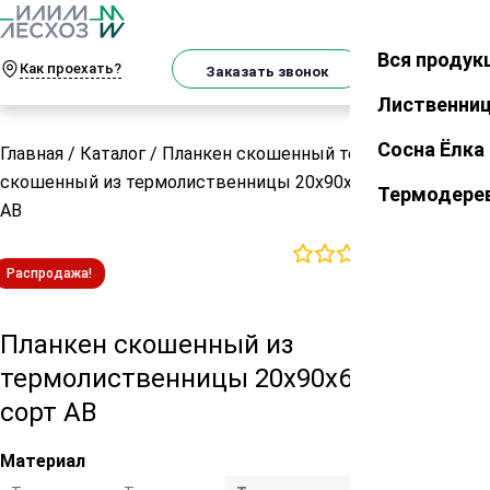
О
Телеграм
MAX
м
Вся продук
Закрыть
Как проехать?
Корзин
Заказать звонок
Лиственни
Сосна Ёлка
Главная
/
Каталог
/
Планкен скошенный термо
/
Планкен
скошенный из термолиственницы 20х90х6000 мм сорт
Термодере
АВ
0
отзывов
Распродажа!
Планкен скошенный из
термолиственницы 20х90х6000 мм
сорт АВ
Материал