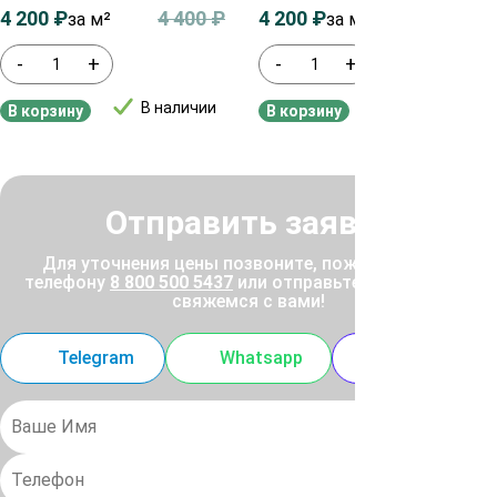
4 200
₽
4 400
₽
4 200
₽
4 400
₽
за м²
за м2
-
+
-
+
В наличии
В наличии
В корзину
В корзину
Отправить заявку
Для уточнения цены позвоните, пожалуйста, по
телефону
8 800 500 5437
или отправьте заявку, и мы
свяжемся с вами!
Telegram
Whatsapp
MAX