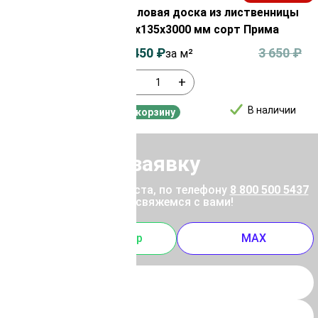
з лиственницы
Половая доска из лиственницы
сорт АВ
35х135х3000 мм сорт Прима
3 550
₽
3 450
₽
3 650
₽
за м²
-
+
В наличии
В наличии
В корзину
Отправить заявку
ены позвоните, пожалуйста, по телефону
8 800 500 5437
 отправьте заявку, и мы свяжемся с вами!
m
Whatsapp
MAX