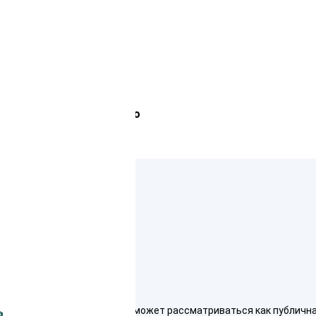
Лемана Про
ко для ознакомления и не может рассматриваться как публичная о
7