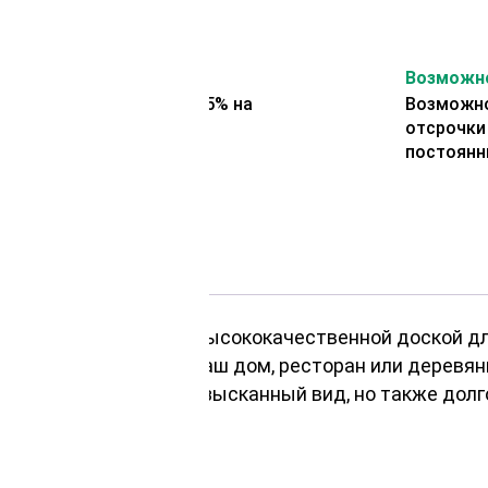
На второй заказ
Возможно
Представляем скидку 5% на
Возможно
второй заказ
отсрочки
постоянн
лиственницы с нашей высококачественной доской дл
 помещения, будь то ваш дом, ресторан или деревян
странству не только изысканный вид, но также дол