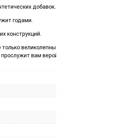
нтетических добавок.
ужит годами.
их конструкций.
не только великолепный внешний
 прослужит вам верой и правдой.