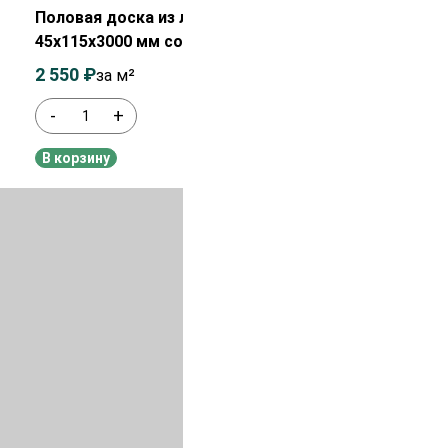
Половая доска из лиственницы
45х115х3000 мм сорт ВС
2 550
₽
2 750
₽
за м²
-
+
В наличии
В корзину