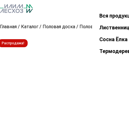
Вся продук
Закрыть
Главная
/
Каталог
/
Половая доска
/
Половая доска из лис
Лиственни
Сосна Ёлка
Распродажа!
Термодере