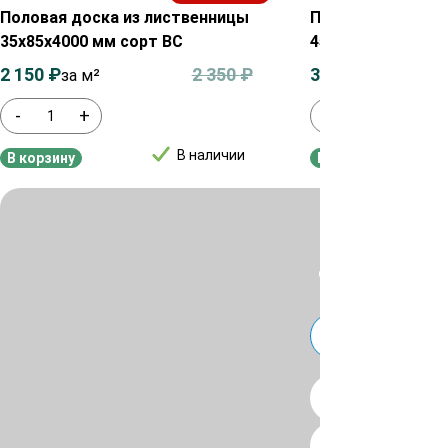
Половая доска из лиственницы
Половая доска и
35х85х4000 мм сорт ВС
45х135х3000 мм 
2 150
₽
2 350
₽
3 350
₽
за м²
за м²
-
+
-
+
В наличии
В корзину
В корзину
Для уточнения ц
или
Telegra