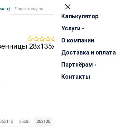
Открыть
меню
-54-37
Калькулятор
Закрыть
Услуги
0
отзывов
О компании
венницы 28х135х5000 мм
Доставка и оплата
Партнёрам
Контакты
35х115
35х85
28х135
28х115