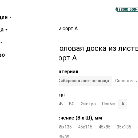
Телеграм
MAX
8 (800) 500
ция
твенницы 28х135х5000 мм сорт А
ца
Половая доска из лист
во
сорт А
Материал
Сибирская лиственница
Сосна/ель
Сорт
АВ
ВС
Экстра
Прима
А
Сечение (В х Ш), мм
45х135
45х115
45х85
35х135
28х85