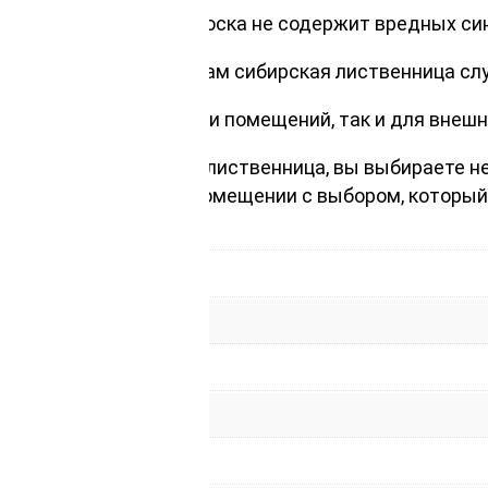
сива древесины, эта доска не содержит вредных си
естественным свойствам сибирская лиственница сл
ользования как внутри помещений, так и для внешн
135х5000мм, сибирская лиственница, вы выбираете 
т и гармонию в вашем помещении с выбором, который