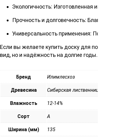
Экологичность: Изготовленная из цельного мас
Прочность и долговечность: Благодаря своим 
Универсальность применения: Подходит для исп
Если вы желаете купить доску для пола сорт А 28х
вид, но и надёжность на долгие годы. Создайте ую
Бренд
Илимлесхоз
Древесина
Сибирская лиственница
Влажность
12-14%
Сорт
А
Ширина (мм)
135