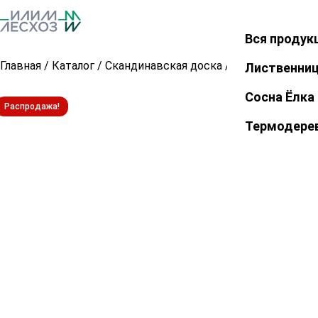
Вся продук
Закрыть
Главная
/
Каталог
/
Скандинавская доска
/
Скандинавская 
Лиственни
Сосна Ёлка
Распродажа!
Термодере