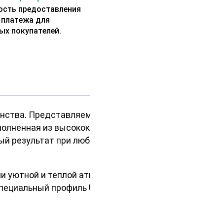
сть предоставления
 платежа для
ых покупателей.
анства. Представляем вашему
полненная из высококачественной
ный результат при любых
ии уютной и теплой атмосферы в
специальный профиль UYS