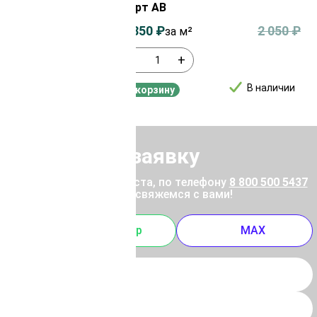
сорт АВ
2 050
₽
1 850
₽
2 050
₽
за м²
-
+
В наличии
В наличии
В корзину
Отправить заявку
ены позвоните, пожалуйста, по телефону
8 800 500 5437
 отправьте заявку, и мы свяжемся с вами!
m
Whatsapp
MAX