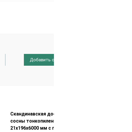
Добавить отзыв
Распродажа!
Скандинавская доска из ели/
сосны тонкопиленная UYW
21х196х6000 мм с покраской