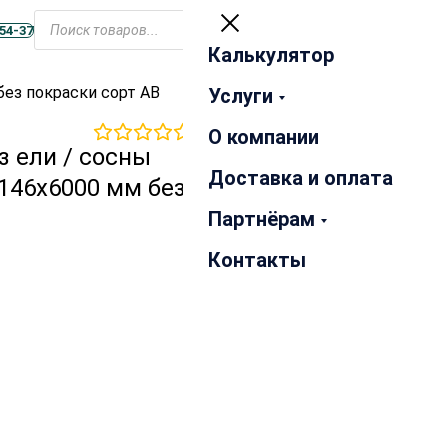
Открыть
меню
-54-37
Калькулятор
Закрыть
без покраски сорт АВ
Услуги
0
отзывов
О компании
з ели / сосны
Доставка и оплата
146х6000 мм без покраски
Партнёрам
Контакты