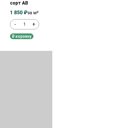
сорт АВ
1 850
₽
2 050
₽
за м²
-
+
В наличии
В корзину