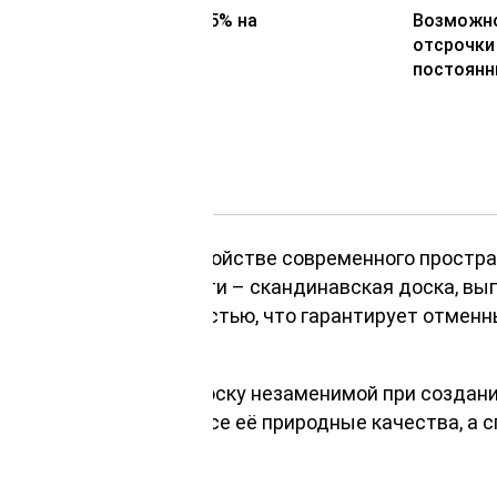
Представляем скидку 5% на
Возможно
второй заказ
отсрочки
постоянн
ажным шагом в обустройстве современного простр
ности и экологичности – скандинавская доска, вы
очностью и долговечностью, что гарантирует отмен
работка делают эту доску незаменимой при создан
евесины сохраняют все её природные качества, а 