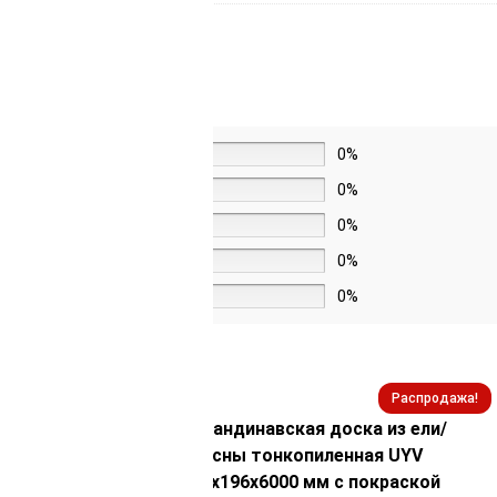
5 звёзд
0%
4 звезды
0%
3 звезды
0%
2 звезды
0%
1 звезда
0%
Распродажа!
Распродажа!
ска из ели/
Скандинавская доска из ели/
нная UYS
сосны тонкопиленная UYV
с покраской
21х196х6000 мм с покраской