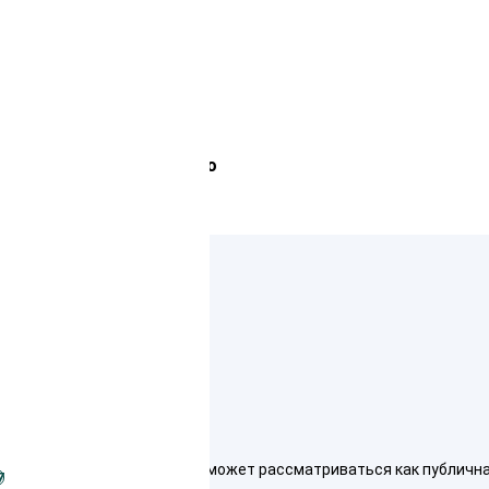
Лемана Про
ко для ознакомления и не может рассматриваться как публичная о
7