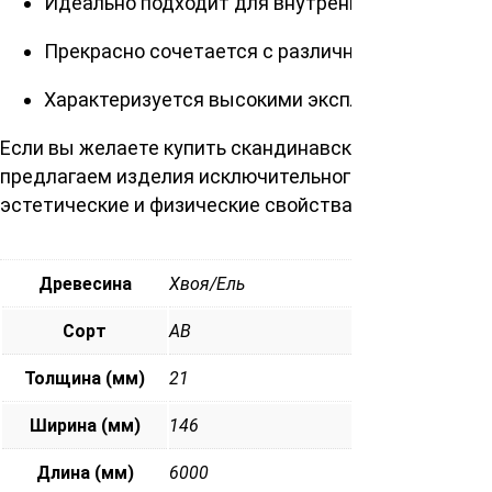
Идеально подходит для внутренней и наружной
Прекрасно сочетается с различными стилями и
Характеризуется высокими эксплуатационными
Если вы желаете купить скандинавскую доску тонко
предлагаем изделия исключительного качества, ко
эстетические и физические свойства. Создайте пр
Древесина
Хвоя/Ель
Сорт
АВ
Толщина (мм)
21
Ширина (мм)
146
Длина (мм)
6000