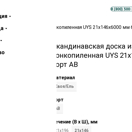
Телеграм
MAX
8 (800) 500
ция
доска из ели / сосны тонкопиленная UYS 21х146х6000 мм 
ца
Скандинавская доска и
во
тонкопиленная UYS 21х
сорт АВ
Материал
Хвоя/Ель
Сорт
АВ
Сечение (В х Ш), мм
21х196
21х146