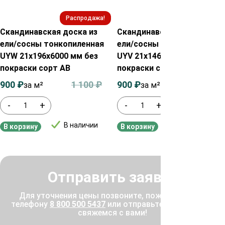
Распродажа!
Распродажа!
Скандинавская доска из
Скандинавская доска из
ели/сосны тонкопиленная
ели/сосны тонкопиленная
UYW 21х196х6000 мм без
UYV 21х146х6000 мм без
покраски сорт АВ
покраски сорт АВ
900
₽
1 100
₽
900
₽
1 100
₽
за м²
за м²
-
+
-
+
В наличии
В наличии
В корзину
В корзину
Отправить заявку
Для уточнения цены позвоните, пожалуйста, по
телефону
8 800 500 5437
или отправьте заявку, и мы
свяжемся с вами!