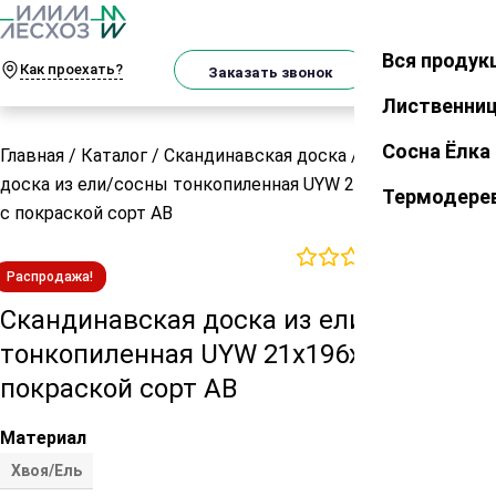
О
Телеграм
MAX
м
Вся продук
Закрыть
Как проехать?
Корзин
Заказать звонок
Лиственни
Сосна Ёлка
Главная
/
Каталог
/
Скандинавская доска
/
Скандинавская
доска из ели/сосны тонкопиленная UYW 21х196х6000 мм
Термодере
с покраской сорт АВ
0
отзывов
Распродажа!
Скандинавская доска из ели/сосны
тонкопиленная UYW 21х196х6000 мм с
покраской сорт АВ
Материал
Хвоя/Ель