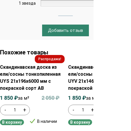
1 звезда
0%
Добавить отзыв
Похожие товары
Распродажа!
Распродажа!
Скандинавская доска из
Скандинавская доска из
ели/сосны тонкопиленная
ели/сосны тонкопиленная
UYS 21х196х6000 мм с
UYV 21х146х6000 мм с
покраской сорт АВ
покраской сорт АВ
1 850
₽
2 050
₽
1 850
₽
2 050
₽
за м²
за м²
-
+
-
+
В наличии
В наличии
В корзину
В корзину