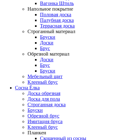
Вагонка Штиль
Напольное покрытие
Половая доска
Палубная доска
Террасная доска
Строганный материал
Бруски
Доски
Брус
Обрезной материал
Доски
Брус
Бруски
Мебельный щит
Клееный брус
Сосна Ёлка
Доска обрезная
Доска для пола
Строганная доска
Бруски
Обрезной брус
Имитация бруса
Клееный брус
Планкен
Скошенный из сосны