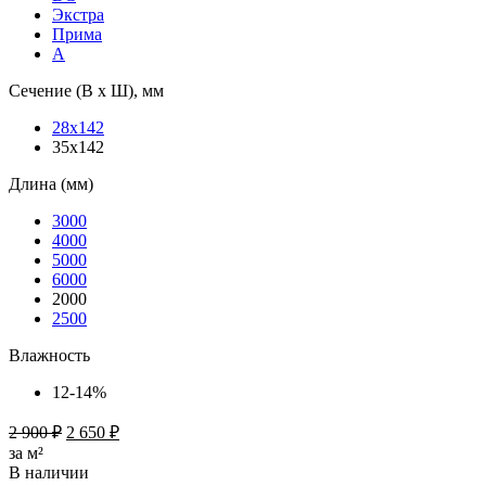
Экстра
Прима
А
Сечение (В х Ш), мм
28х142
35х142
Длина (мм)
3000
4000
5000
6000
2000
2500
Влажность
12-14%
2 900
₽
2 650
₽
за м²
В наличии