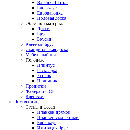
Вагонка Штиль
Блок-хаус
Евровагонка
Половая доска
Обрезной материал
Доски
Брус
Бруски
Клееный брус
Скандинавская доска
Мебельный щит
Погонаж
Плинтус
Раскладка
Уголок
Наличник
Пропитки
Фанера и ОСБ
Крепежи
Лиственница
Стены и фасад
Планкен прямой
Планкен скошенный
Блок хаус
Имитация бруса