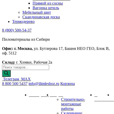
Прямой из сосны
Вагонка штиль
Мебельный щит
Скандинавская доска
Термодерево
8 (800) 500-54-37
Пиломатериалы из Сибири
Офис: г. Москва,
ул. Бутлерова 17, Башня НЕО ГЕО, Блок В,
оф. 5112
Склад:
г. Химки, Рабочая 2а
Телеграм
MAX
8 800 500 5437
info@ilimleshoz.ru
Корзина
Каталог
Калькулятор
Услуги
О
Д
Строительно-
компании
и
монтажные
работы
Склеивание