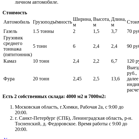
личном автомобиле.
Стоимость
Ширина,
Высота,
Длина,
Автомобиль
Грузоподъёмность
Стои
м
м
м
Газель
1.5 тонны
2
1,5
3,7
70 руб
Грузовик
среднего
5 тонн
6
2,4
2,4
90 руб
тоннажа
(пятитонник)
Камаз
10 тонн
2,4
2,2
6,7
120 ру
Выезд
руб.,
Фура
20 тонн
2,45
2,5
13,6
далее
инди
расче
Есть 2 собственных склада: 4000 м2 и 7000м2:
Московская область, г.Химки, Рабочая 2а, с 9:00 до
20:00.
г. Санкт-Петербург (СПБ), Ленинградская область, р-н.
Тосненский, д. Федоровское. Время работы с 9:00 до
20:00.