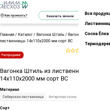
О
Телеграм
MAX
м
Вся продук
Закрыть
Как проехать?
Корзин
Заказать звонок
Лиственни
Сосна Ёлка
Главная
/
Каталог
/
Вагонка Штиль
/
Вагонка Штиль из
лиственницы 14х110х2000 мм сорт ВС
Термодере
0
отзывов
Распродажа!
Вагонка Штиль из лиственницы
14х110х2000 мм сорт ВС
Материал
Сибирская лиственница
Ангарская сосна
Сосна/ель
Сорт