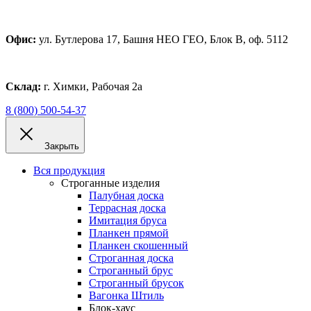
Офис:
ул. Бутлерова 17, Башня НЕО ГЕО, Блок В, оф. 5112
Склад:
г. Химки, Рабочая 2а
8 (800) 500-54-37
Закрыть
Вся продукция
Строганные изделия
Палубная доска
Террасная доска
Имитация бруса
Планкен прямой
Планкен скошенный
Строганная доска
Строганный брус
Строганный брусок
Вагонка Штиль
Блок-хаус