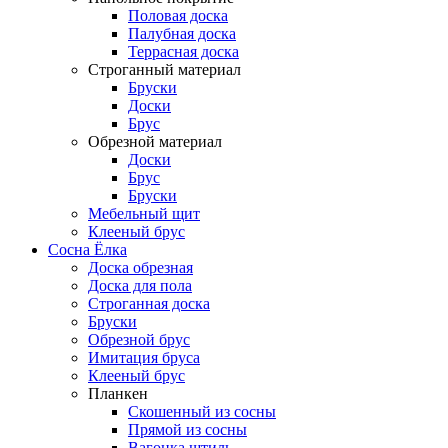
Половая доска
Палубная доска
Террасная доска
Строганный материал
Бруски
Доски
Брус
Обрезной материал
Доски
Брус
Бруски
Мебельный щит
Клееный брус
Сосна Ёлка
Доска обрезная
Доска для пола
Строганная доска
Бруски
Обрезной брус
Имитация бруса
Клееный брус
Планкен
Скошенный из сосны
Прямой из сосны
Вагонка штиль