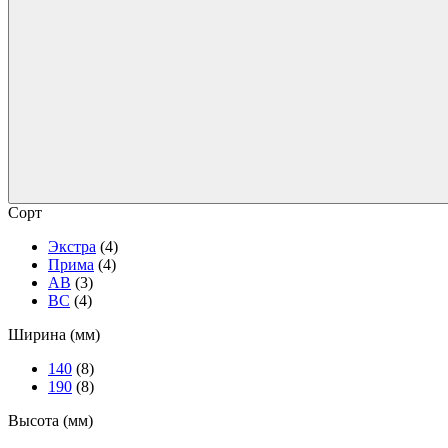
Сорт
Экстра
(4)
Прима
(4)
АВ
(3)
ВС
(4)
Ширина (мм)
140
(8)
190
(8)
Высота (мм)