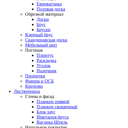
Евровагонка
Половая доска
Обрезной материал
Доски
Брус
Бруски
Клееный брус
Скандинавская доска
Мебельный щит
Погонаж
Плинтус
Раскладка
Уголок
Наличник
Пропитки
Фанера и ОСБ
Крепежи
Лиственница
Стены и фасад
Планкен прямой
Планкен скошенный
Блок хаус
Имитация бруса
Вагонка Штиль
Напольное покрытие