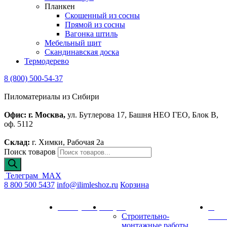
Планкен
Скошенный из сосны
Прямой из сосны
Вагонка штиль
Мебельный щит
Скандинавская доска
Термодерево
8 (800) 500-54-37
Пиломатериалы из Сибири
Офис: г. Москва,
ул. Бутлерова 17, Башня НЕО ГЕО, Блок В,
оф. 5112
Склад:
г. Химки, Рабочая 2а
Поиск товаров
Телеграм
MAX
8 800 500 5437
info@ilimleshoz.ru
Корзина
Каталог
Калькулятор
Услуги
О
Строительно-
комп
монтажные работы