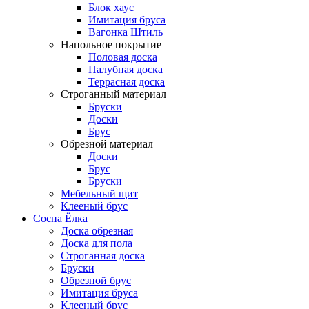
Блок хаус
Имитация бруса
Вагонка Штиль
Напольное покрытие
Половая доска
Палубная доска
Террасная доска
Строганный материал
Бруски
Доски
Брус
Обрезной материал
Доски
Брус
Бруски
Мебельный щит
Клееный брус
Сосна Ёлка
Доска обрезная
Доска для пола
Строганная доска
Бруски
Обрезной брус
Имитация бруса
Клееный брус