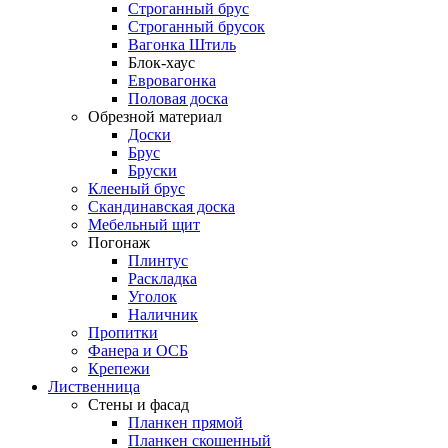
Строганный брус
Строганный брусок
Вагонка Штиль
Блок-хаус
Евровагонка
Половая доска
Обрезной материал
Доски
Брус
Бруски
Клееный брус
Скандинавская доска
Мебельный щит
Погонаж
Плинтус
Раскладка
Уголок
Наличник
Пропитки
Фанера и ОСБ
Крепежи
Лиственница
Стены и фасад
Планкен прямой
Планкен скошенный