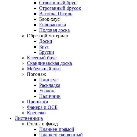
Строганный брус
Строганный брусок
Вагонка Штиль
Блок-хаус
Евровагонка
Половая доска
Обрезной материал
Доски
Брус
Бруски
Клееный брус
Скандинавская доска
Мебельный щит
Погонаж
Плинтус
Раскладка
Уголок
Наличник
Пропитки
Фанера и ОСБ
Крепежи
Лиственница
Стены и фасад
Планкен прямой
Планкен скошенный