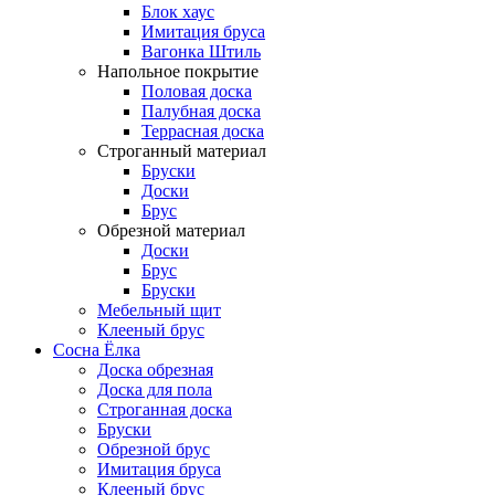
Блок хаус
Имитация бруса
Вагонка Штиль
Напольное покрытие
Половая доска
Палубная доска
Террасная доска
Строганный материал
Бруски
Доски
Брус
Обрезной материал
Доски
Брус
Бруски
Мебельный щит
Клееный брус
Сосна Ёлка
Доска обрезная
Доска для пола
Строганная доска
Бруски
Обрезной брус
Имитация бруса
Клееный брус