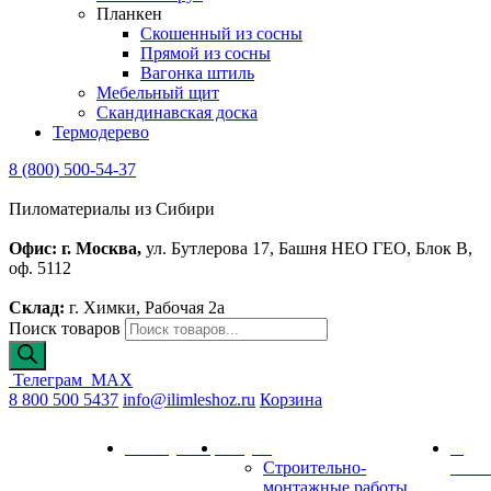
Планкен
Скошенный из сосны
Прямой из сосны
Вагонка штиль
Мебельный щит
Скандинавская доска
Термодерево
8 (800) 500-54-37
Пиломатериалы из Сибири
Офис: г. Москва,
ул. Бутлерова 17, Башня НЕО ГЕО, Блок В,
оф. 5112
Склад:
г. Химки, Рабочая 2а
Поиск товаров
Телеграм
MAX
8 800 500 5437
info@ilimleshoz.ru
Корзина
Каталог
Калькулятор
Услуги
О
Строительно-
комп
монтажные работы