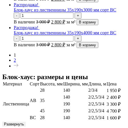
Распродажа!
Блок-хаус из лиственницы 35х190х3000 мм сорт ВС
-
+
В наличии
3 000
₽
2 800
₽
за м²
В корзину
Распродажа!
Блок-хаус из лиственницы 35х190х4000 мм сорт ВС
-
+
В наличии
3 000
₽
2 800
₽
за м²
В корзину
1
2
Блок-хаус: размеры и цены
Материал
Сорт
Высота, мм
Ширина, мм
Длина, м
Цена
28
140
2/3/4
1 950
₽
140
2/2,5/3/4
2 400
₽
АВ
35
Лиственница
190
2/2,5/3/4
3 300
₽
45
190
2/2,5/3/4
4 700
₽
ВС
28
140
2/2,5/3/4
1 600
₽
Развернуть