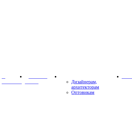
О
Доставка и
Партнёрам
Конт
компании
оплата
Дизайнерам,
архитекторам
Оптовикам