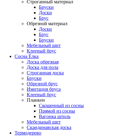
Строганный материал
Бруски
Доски
Брус
Обрезной материал
Доски
Брус
Бруски
Мебельный щит
Клееный брус
Сосна Ёлка
Доска обрезная
Доска для пола
Строганная доска
Бруски
Обрезной брус
Имитация бруса
Клееный брус
Планкен
Скошенный из сосны
Прямой из сосны
Вагонка штиль
Мебельный щит
Скандинавская доска
Термодерево