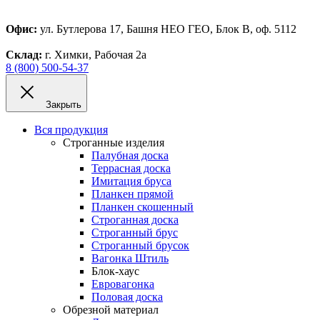
Офис:
ул. Бутлерова 17, Башня НЕО ГЕО, Блок В, оф. 5112
Склад:
г. Химки, Рабочая 2а
8 (800) 500-54-37
Закрыть
Вся продукция
Строганные изделия
Палубная доска
Террасная доска
Имитация бруса
Планкен прямой
Планкен скошенный
Строганная доска
Строганный брус
Строганный брусок
Вагонка Штиль
Блок-хаус
Евровагонка
Половая доска
Обрезной материал