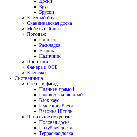
Доски
Брус
Бруски
Клееный брус
Скандинавская доска
Мебельный щит
Погонаж
Плинтус
Раскладка
Уголок
Наличник
Пропитки
Фанера и ОСБ
Крепежи
Лиственница
Стены и фасад
Планкен прямой
Планкен скошенный
Блок хаус
Имитация бруса
Вагонка Штиль
Напольное покрытие
Половая доска
Палубная доска
Террасная доска