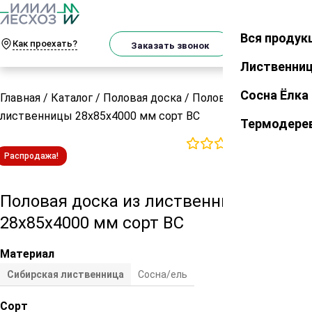
О
Телеграм
MAX
м
Вся продук
Закрыть
Как проехать?
Корзин
Заказать звонок
Лиственни
Сосна Ёлка
Главная
/
Каталог
/
Половая доска
/
Половая доска из
лиственницы 28х85х4000 мм сорт ВС
Термодере
0
отзывов
Распродажа!
Половая доска из лиственницы
28х85х4000 мм сорт ВС
Материал
Сибирская лиственница
Сосна/ель
Сорт