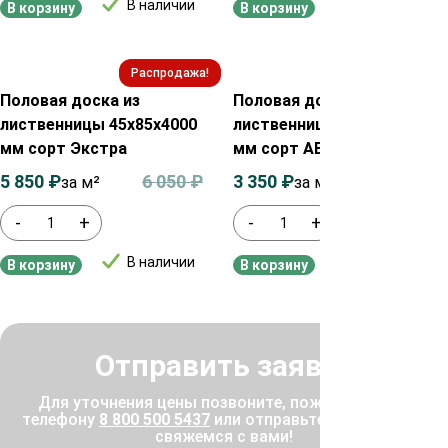
В наличии
В наличии
В корзину
В корзину
Распродажа!
Распродажа!
Половая доска из
Половая доска из
лиственницы 45х85х4000
лиственницы 45х135х3000
мм сорт Экстра
мм сорт АВ
5 850
₽
6 050
₽
3 350
₽
3 550
₽
за м²
за м²
-
+
-
+
В наличии
В наличии
В корзину
В корзину
Отправить заявку
Для уточнения цены позвоните, пожалуйста, по
телефону
8 800 500 5437
или отправьте заявку, и мы
свяжемся с вами!