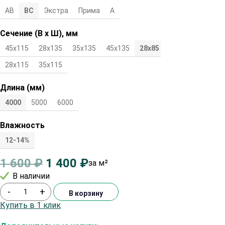
АВ
ВС
Экстра
Прима
А
Сечение (В х Ш), мм
45х115
28х135
35х135
45х135
28х85
35х85
45х85
28х115
35х115
Длина (мм)
4000
5000
6000
Влажность
12-14%
1 600
₽
1 400
₽
за м²
В наличии
-
+
В корзину
Купить в 1 клик