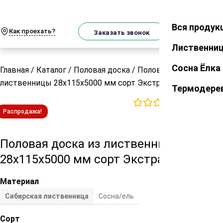
О
Телеграм
MAX
м
Вся продук
Закрыть
Как проехать?
Корзин
Заказать звонок
Лиственни
Сосна Ёлка
Главная
/
Каталог
/
Половая доска
/
Половая доска из
лиственницы 28х115х5000 мм сорт Экстра
Термодере
0
отзывов
Распродажа!
Половая доска из лиственницы
28х115х5000 мм сорт Экстра
Материал
Сибирская лиственница
Сосна/ель
Сорт