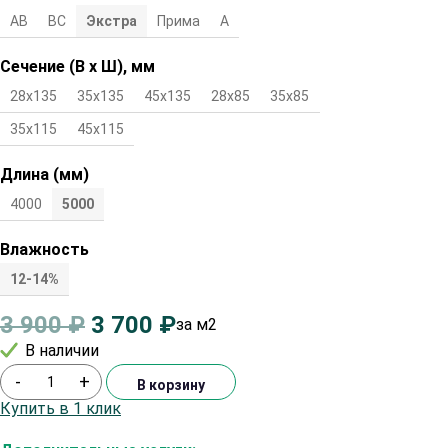
АВ
ВС
Экстра
Прима
А
Сечение (В х Ш), мм
28х135
35х135
45х135
28х85
35х85
45х85
28х115
35х115
45х115
Длина (мм)
4000
5000
Влажность
12-14%
3 900
₽
3 700
₽
за м2
В наличии
-
+
В корзину
Купить в 1 клик