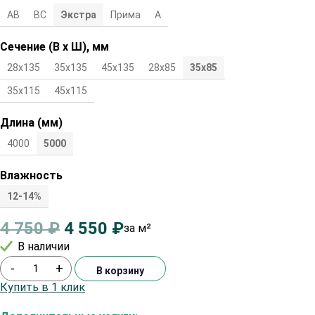
АВ
ВС
Экстра
Прима
А
Сечение (В х Ш), мм
28х135
35х135
45х135
28х85
35х85
45х85
28х115
35х115
45х115
Длина (мм)
4000
5000
Влажность
12-14%
4 750
₽
4 550
₽
за м²
В наличии
-
+
В корзину
Купить в 1 клик