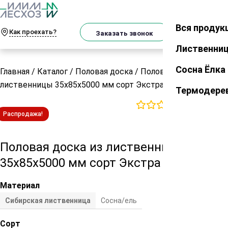
О
Телеграм
MAX
м
Вся продук
Закрыть
Как проехать?
Корзин
Заказать звонок
Лиственни
Сосна Ёлка
Главная
/
Каталог
/
Половая доска
/
Половая доска из
лиственницы 35х85х5000 мм сорт Экстра
Термодере
0
отзывов
Распродажа!
Половая доска из лиственницы
35х85х5000 мм сорт Экстра
Материал
Сибирская лиственница
Сосна/ель
Сорт